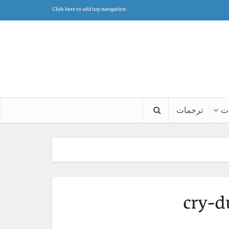
Click here to add top navigation
ت
ترجمات
cry-d