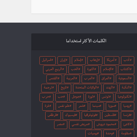
الكلمات الأكثر استخداما
أدب
أمريكا
إرهاب
إسلام
إيران
اسرائيل
اكتئاب
الإسلام
الثورة
الحب
الربيع العربي
السعودية
العراق
العرب
العربية
القدس
النكبة
الهند
الولايات المتحدة
تاريخ
ترجمة
تكنولوجيا
تونس
ثورة
جوجل
حب
حرب
روسيا
سوريا
سينما
شعر
علم نفس
غزة
فرنسا
فلسطين
فوتوغرافيا
فيسبوك
قرطاس
لاجئ
محمود درويش
مريض نفسي
مصر
مقاومة
وحدة
يوميات