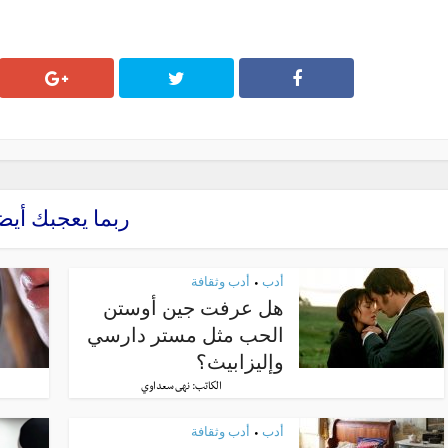
ربما يعجبك أيض
أدب
أدب وثقافة
•
هل عرفت جين أوستن
الحب مثل مستر دارسي
وإليزابيث؟
الكاتب:
نهى سعداوي
أدب
أدب وثقافة
•