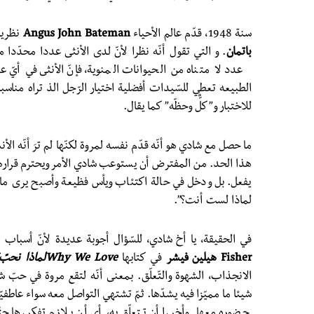
سنة 1948، قدّم عالم الأحياء
John Bateman
Angus
نظريت
باتمان
. و التي تقول أنّه نظرا لأنّ لدى الأنثى عددا محدّدا
عدد لا متناه من الحيوانات المنوية، فإنّ الأنثى في أيّ ع
الطبيعه تعطي للسّيدات أفضلية اختيار الرّجل الذ تراه مناس
للاختبار و”كلٌّ وحظّه” كما يقال.
ما حصل مع شادي هو أنّه قدّم نفسه لمروة لكنّها لم ترَ أنّه ال
هذا الحد. من المفترض أن يستوعب شادي الأمر ويحترم قرارها 
يفعل. بل ودخل في حالة اكتئاب ويأس فظيعة وأصبح يرى ما ح
لماذا لست أنت؟”.
في الحقيقة، يا أخ شادي، للسّؤال أجوبة عديدة لأنّ أسبا
Fisher هيلين فيشر
في كتابها
We Love
Why
لماذا نحبّ
الانجذاب، الشهوة والتّعلّق. بمعنى أنّه لتقع مروة في حبّ 
شيئا ما مميّزا فيه يشدّها. ثمّ تشتهي التواصل معه سواء عاطفيّ
حضوره معها. وأخيرا أن تتعلّق به، أي أن يلازم تفكيرها ح