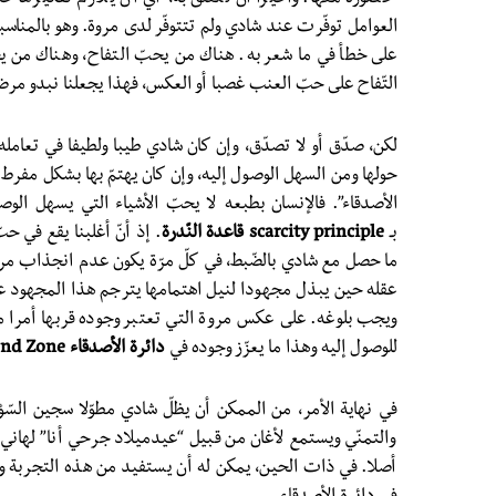
العوامل توفّرت عند شادي ولم تتتوفّر لدى مروة. وهو بالمناس
على خطأ في ما شعر به. هناك من يحبّ التفاح، وهناك من ي
التّفاح على حبّ العنب غصبا أو العكس، فهذا يجعلنا نبدو مرض
لكن، صدّق أو لا تصدّق، وإن كان شادي طيبا ولطيفا في تعامله
حولها ومن السهل الوصول إليه، وإن كان يهتمّ بها بشكل مفرط
الأصدقاء”. فالإنسان بطبعه لا يحبّ الأشياء التي يسهل الو
بـ
scarcity principle قاعدة النّدرة
. إذ أنّ أغلبنا يقع في حب
ما حصل مع شادي بالضّبط، في كلّ مرّة يكون عدم انجذاب مروة
عقله حين يبذل مجهودا لنيل اهتمامها يترجم هذا المجهود ع
ويجب بلوغه. على عكس مروة التي تعتبر وجوده قربها أمرا م
للوصول إليه وهذا ما يعزّز وجوده في
دائرة الأصدقاء
end Zone
في نهاية الأمر، من الممكن أن يظلّ شادي مطوّلا سجين السّؤ
والتمنّي ويستمع لأغان من قبيل “عيدميلاد جرحي أنا” لهاني ش
أصلا. في ذات الحين، يمكن له أن يستفيد من هذه التجربة وي