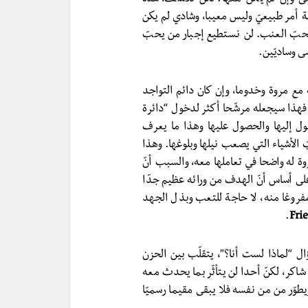
بة أمر طبيعيّ وليس معيبا، وشادي لم يكن
حبّ العنب. لن نستطيع إجبار من يحبّ
ى وساديّين.
 مع مروة وخدوما، وإن كان دائم التواجد
 فهذا سيجعله مرشّحا أكثر لدخول “دائرة
صول إليها والحصول عليها وهذا ما يعرف
ّ الأشياء التي يصعب نيلها وبلوغها. وهذا
 له واضحا في تعاملها معه، والسبب أنّ
لى أساس أنّ الهدف من ورائه عظيم جدّا
فروغا منه، لا حاجة للتعب وبذل الجهد
.
Fri
ال “لماذا لست أنا؟”، يتقلّب بين الحزن
اكر، لكنّ أحدا لن يتأثّر بما يحدث معه
طوّر من من نفسه فلا يبقى مقيما رسميّا