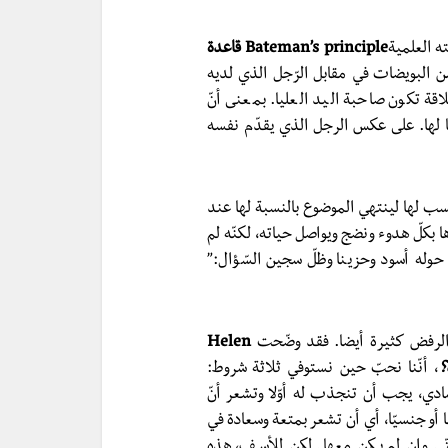
ه العلمية
Bateman’s principle قاعدة
 من البويضات في مقابل الرّجل الذي لديه
لاقة تكون صاحبة اليد العليا. بمعنى أنّ
با لها. على عكس الرجل الذي يقدّم نفسه
أنسب لها لينتهي الموضوع بالنسبة لها عند
بكلّ هدوء ونضج ويواصل حياته، لكنّه لم
وله أسود وحزينا وظلّ سجين السّؤال:”
ب الرفض كثيرة أيضا. فقد وضّحت
Helen
؟
، أنّنا نحبّ حين نستوفي ثلاثة شروط:
شادي، يجب أن تنجذب له أوّلا وتشعر أنّ
ا أو جنسيّا، أي أن تشعر بمتعة وسعادة في
تّى وإن لم يكن معها. لكن للأسف، هذه