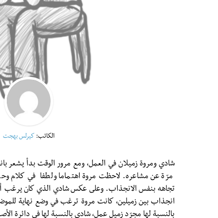
الكاتب:
كيرلس بهجت
شادي ومروة زميلان في العمل، ومع مرور الوقت بدأ يشعر بانج
مرّة عن مشاعره. لاحظت مروة اهتماما ولطفا في كلام وحر
تجاهه بنفس الانجذاب. وعلى عكس شادي الذي كان يرغب أن 
انجذاب بين زميلين، كانت مروة ترغب في وضع نهاية للموضوع ل
بالنسبة لها مجرّد زميل عمل، شادي بالنسبة لها في دائرة الأصدقاء nd Zone