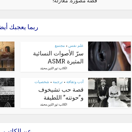
قصّة مصوّرة: مغازلة!
ربما يعجبك أيض
علم نفس
مجتمع
•
سرّ الأصوات النسائية
المثيرة ASMR
الكاتب:
نور الدّين محمّد
أدب وثقافة
ترجمة
شخصيات
•
•
قصة حب تشيخوف
و”حوتته” اللطيفة
الكاتب:
نور الدّين محمّد
عن الكاتب