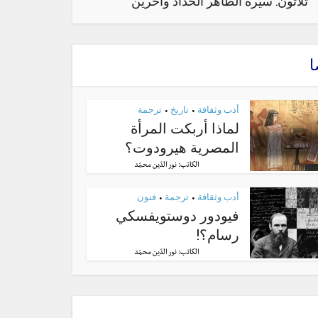
ثلاثون: سيرة الطاهر الحدّاد وآخرين
ا
أدب وثقافة
تاريخ
ترجمة
•
•
لماذا أربكت المرأة
المصرية هيرودوت؟
الكاتب:
نور الدّين محمّد
أدب وثقافة
ترجمة
فنون
•
•
فيودور دوستويفسكي
رسام؟!
الكاتب:
نور الدّين محمّد