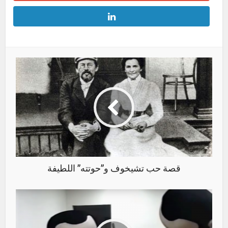
قصة حب تشيخوف و”حوتته” اللطيفة