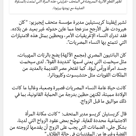
تظهر القطع الأثرية المعروضة في المتحف -نفرتيتي- هذه المرأة التي تمتعت بالمساواة
الصارمة مع زوجها بيرنودا.
تشير إيفلينا كريستيلين مديرة مؤسسة متحف إيجيزيو: “كان
هيرودت على الأرجح منزعجا مما عاين حدوثه غير بعيد عن بلاده.
فقد تدرك النساء الإغريقيات الأمر، ويحظين بمثل هذه الامتيازات
التي تتمتع بها النساء المصريات”.
كان البانتيون المصري (مجمع الآلهة) يضج بالربّات المهيبات،
مثل سيخمت التي يعني اسمها “شديدة القوة”. لدى سيخمت
جسد امرأة ورأس لبؤة. كما
تفتخر مصر القديمة بالعديد من
الملكات القويات مثل حتشبسوت وكليوباترا.
كانت حياة عامة النساء المصريات قصيرة وصعبة، وغالبا ما كانت
الولادة مميتة، لكنهن حظين بدرجة من الحماية القانونية، بما في
ذلك مواثيق ما قبل الزواج.
قال كريستيان كريسو مدير المتحف: “كانت مكانة المرأة
الاجتماعية محددة للغاية. توضّح بعض عقود الزواج التي لدينا،
بشكل جلي، الضمانات التي يجب على الزوج أن يقدمها لزوجته من
الفضة وغيرها من المقتنيات في حالة الطلاق.”