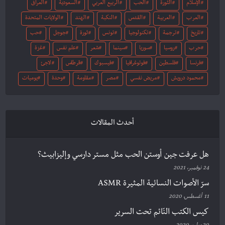
الإسلام
الثورة
الحب
الربيع العربي
السعودية
العراق
العرب
العربية
القدس
النكبة
الهند
الولايات المتحدة
تاريخ
ترجمة
تكنولوجيا
تونس
ثورة
جوجل
حب
حرب
روسيا
سوريا
سينما
شعر
علم نفس
غزة
فرنسا
فلسطين
فوتوغرافيا
فيسبوك
قرطاس
لاجئ
محمود درويش
مريض نفسي
مصر
مقاومة
وحدة
يوميات
أحدث المقالات
هل عرفت جين أوستن الحب مثل مستر دارسي وإليزابيث؟
24 نوفمبر، 2021
سرّ الأصوات النسائية المثيرة ASMR
11 أغسطس، 2020
كيس الكتب النّائم تحت السرير