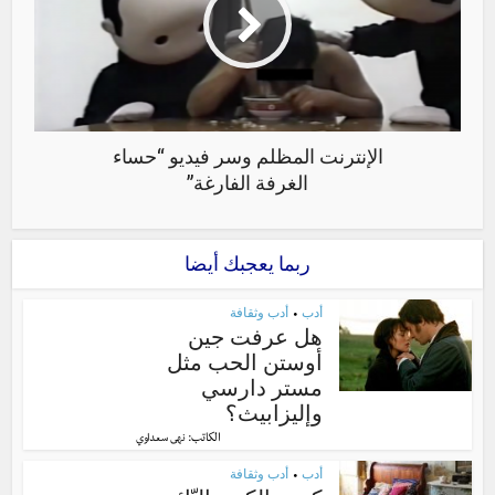
الإنترنت المظلم وسر فيديو “حساء
الغرفة الفارغة”
ربما يعجبك أيضا
أدب
أدب وثقافة
•
هل عرفت جين
أوستن الحب مثل
مستر دارسي
وإليزابيث؟
الكاتب:
نهى سعداوي
أدب
أدب وثقافة
•