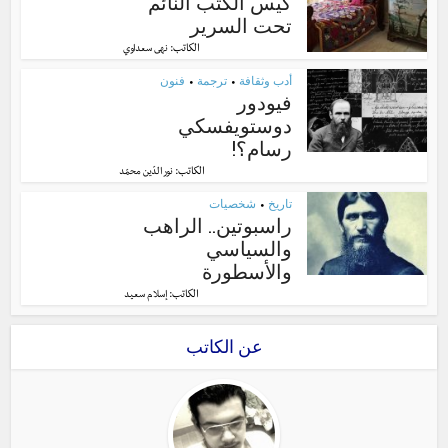
كيس الكتب النّائم
تحت السرير
الكاتب:
نهى سعداوي
أدب وثقافة
ترجمة
فنون
•
•
فيودور
دوستويفسكي
رسام؟!
الكاتب:
نور الدّين محمّد
تاريخ
شخصيات
•
راسبوتين.. الراهب
والسياسي
والأسطورة
الكاتب:
إسلام سعيد
عن الكاتب