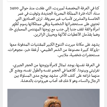
كنا في الغرفة المخصصة لميريت، التي عاشت منذ حوالي 3400
سنة، أثناء فترة المملكة المصرية الجديدة، وتوفيت في عمر
الخامسة والعشرين لأسباب غير معروفة. تزيّن الصناديق التي
تحتوي على مستحضراتها الشخصية وباقي ممتلكاتها رسوم تُظهِر
امرأة واثقة تقف جنبا إلى جنب مع زوجها المهندس المعماري خا،
وهما يقدّمان الأعطيات للآلهة ويحييان الزائرين.
يشهد على مكانة ميريت التنوع الكبير للمقتنيات المدفونة معها
-باروكة كبيرة مصنوعة من الشعر الطبيعي، أرغفة خبز، مجوهرات،
مستحضرات شخصية، ملابس.
في الغرفة نفسها، يوجد تمثال لامرأة وزوجها من الحجر الجيري،
نفرتيتي وبينودا. كلاهما في الحجم نفسه والطول نفسه، ويضع كل
منهما ذراعه على كتف الآخر.
مشهد يوضح مدى المساواة بين
الرجال والنساء، وهو لا شك قد أصاب هيرودوت بالدهشة.