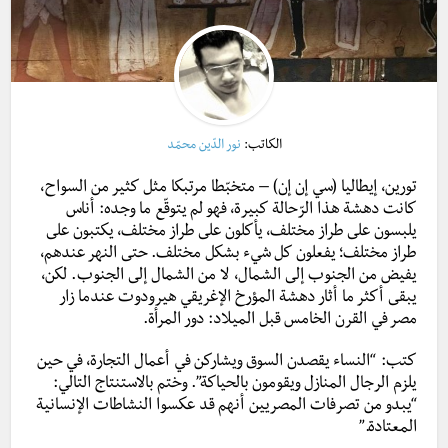
الكاتب:
نور الدّين محمّد
تورين، إيطاليا (سي إن إن) – متخبّطا مرتبكا مثل كثير من السواح،
كانت دهشة هذا الرّحالة كبيرة، فهو لم يتوقّع ما وجده: أناس
يلبسون على طراز مختلف، يأكلون على طراز مختلف، يكتبون على
طراز مختلف؛ يفعلون كل شيء بشكل مختلف. حتى النهر عندهم،
يفيض من الجنوب إلى الشمال، لا من الشمال إلى الجنوب. لكن،
يبقى
أكثر ما أثار دهشة المؤرخ الإغريقي هيرودوت عندما زار
مصر في القرن الخامس قبل الميلاد: دور المرأة.
كتب: “النساء يقصدن السوق ويشاركن في أعمال التجارة، في حين
يلزم الرجال المنازل ويقومون بالحياكة”.
وختم بالاستنتاج التالي:
“يبدو من تصرفات المصريين أنهم قد عكسوا النشاطات الإنسانية
المعتادة.”