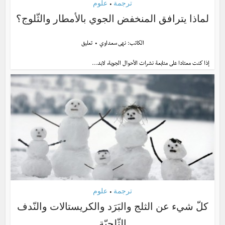
ترجمة
علوم
•
لماذا يترافق المنخفض الجوي بالأمطار والثّلوج؟
الكاتب:
نهى سعداوي
تعليق
إذا كنت معتادا على متابعة نشرات الأحوال الجوية، لابد...
ترجمة
علوم
•
كلّ شيء عن الثلج والبَرَد والكريستالات والنّدف
الثّلجيّة