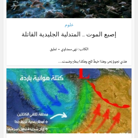
علوم
إصبع الموت .. المتدلية الجليدية القاتلة
الكاتب:
نهى سعداوي
تعليق
هذي نجومُ بَحر، وهذا خيطُ ثلج، وهكذا ببطءٍ وصَمت،...