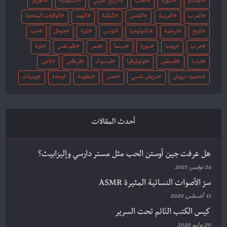
الإسلام
الثورة
الحب
الربيع العربي
السعودية
العراق
العرب
العربية
القدس
النكبة
الهند
الولايات المتحدة
تاريخ
ترجمة
تكنولوجيا
تونس
ثورة
جوجل
حب
حرب
روسيا
سوريا
سينما
شعر
علم نفس
غزة
فرنسا
فلسطين
فوتوغرافيا
فيسبوك
قرطاس
لاجئ
محمود درويش
مريض نفسي
مصر
مقاومة
وحدة
يوميات
أحدث المقالات
هل عرفت جين أوستن الحب مثل مستر دارسي وإليزابيث؟
24 نوفمبر، 2021
سرّ الأصوات النسائية المثيرة ASMR
11 أغسطس، 2020
كيس الكتب النّائم تحت السرير
20 يوليو، 2020