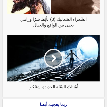
الشّعراء الصّعاليك (3): تأبّط شرّا ورامي
يحيى بين الواقع والخيال
أُمْنِيَاتٌ لِلسَّنَةِ الجَدِيدَةِ: سَنَنْجُو!
ربما يعجبك أيضا