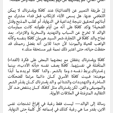
الفني العالي؛ ممّ يمكّنهما من فهم بعضهما بأقلّ كلمة وأقلّ همسة.
إنّ طريقة التعبير عن (الفدائيّة) عند كافكا وپاسترناك لا يمكن
التّغاضي عنها. هل يسعى الآباء لارتكاب فعل فداء مشترك مع
أبنائهم لتحقيق نتيجة إبداعية في النهاية، أم لقلب المذبح وقتل
الضحية؟ يؤكد كافكا على أنّه من أيام طفولته كانت ممارسات
الوالد لا تخرج عن السباب والتهديد والسخرية والازدراء. بعد
نجاح والد كافكا في التّجارة، شعر السيد هيرمان كافكا بنفسه وكأنّه
الواهب للحياة والموت؛ لأن «بدا للابن أنه بفضل رحمتكَ قد
حفظتَ حياته، حتى اعتبر ذلك نعمة غير مستحقة منكَ.»
كافكا وپاسترناك يتفقان مع بعضهما البعض على فكرة (الفداء)
المتأصّلة في نفسيْهما. كافكا يصف نفسه «بأنّه الأدب»، بينما
پاسترناك يربط نفسه دومـًا بالشعر. والدا كافكا لم يدعما أبدًا
موهبته؛ فـبيت كافكا الأسريّ كـــــان دائمـًا مرتعـًا للضحكات
الساخرة، والتهديدات والشتائم. والد پاسترناك كـــــان يقدّر الشعر
والموسيقى والفن. لكن پاسترناك مثل كافكا، كـــــان ينتفض ضد كلّ
التقاليد المتزمّتة في العلاقات الأبويّة.
رسالة إلى الوالد— ليست فقط رغبة في إفراغ تشنجات نفس
الابن، بقدر مـــا هي رغبة كذلك في إسماعه كلّ كلمة حتى النهاية.