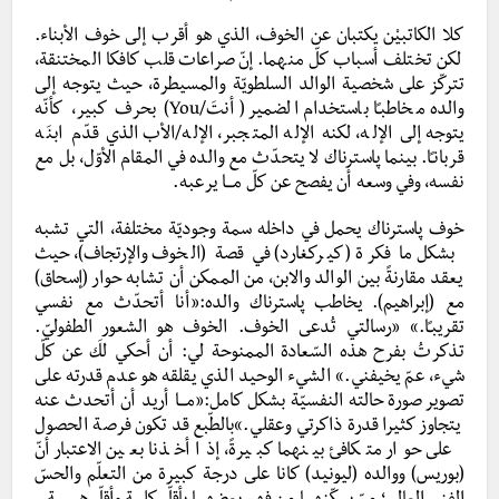
كلا الكاتبيْن يكتبان عن الخوف، الذي هو أقرب إلى خوف الأبناء.
لكن تختلف أسباب كلّ منهما. إنّ صراعات قلب كافكا المختنقة،
تتركّز على شخصية الوالد السلطويّة والمسيطرة، حيث يتوجه إلى
والده مخاطبـًا باستخدام الضمير (أنتَ/You) بحرف كبير، كأنّه
يتوجه إلى الإله، لكنه الإله المتجبر، الإله/الأب الذي قدّم ابنَه
قربانـًا. بينما پاسترناك لا يتحدّث مع والده في المقام الأوّل، بل مع
نفسه، وفي وسعه أن يفصح عن كلّ مـــا يرعبه.
خوف پاسترناك يحمل في داخله سمة وجوديّة مختلفة، التي تشبه
بشكل ما فكرة (كيركغارد) في قصة (الخوف والإرتجاف)، حيث
يعقد مقارنةً بين الوالد والابن، من الممكن أن تشابه حوار (إسحاق)
مع (إبراهيم). يخاطب پاسترناك والده:«أنا أتحدّث مع نفسي
تقريبـًا.» «رسالتي تُدعى الخوف. الخوف هو الشعور الطفوليّ.
تذكرتُ بفرح هذه السّعادة الممنوحة لي: أن أحكي لكَ عن كلّ
شيء، عمّ يخيفني.» الشيء الوحيد الذي يقلقه هو عدم قدرته على
تصوير صورة حالته النفسيّة بشكل كامل:«مـــا أريد أن أتحدث عنه
يتجاوز كثيرا قدرة ذاكرتي وعقلي.»بالطّبع قد تكون فرصة الحصول
على حوار متكافئ بينهما كبيرةً، إذا أخذنا بعين الاعتبار أنّ
(بوريس) ووالده (ليونيد) كانا على درجة كبيرة من التعلّم والحسّ