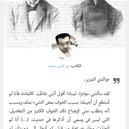
الكاتب:
نور الدّين محمّد
«والدي العزيز،
لقد سألتَني مؤخرًا، لمـــاذا أقول أنّني خائفٌ. كالعادة، فأنا لم
أستطع أن أجيبك؛ بسبب الخوف بعض الشيء منكَ، وبسبب
أنّه يتطلب منّي لإيضاح ذلك الخوف الكثيرُ من التفاصيل،
التي ليس في وسعي أن أذكرها في حديث. (…) أنا لم