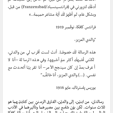
أتحدّث معكَ بصراحةٍ من قبل، لم أدخل إلى مَعبدكَ، لم
أدعُكَ لتزورني في (فرانتسينسباد/Franzensbad) من قبل،
وبشكل عام، لم أظهرْ لكَ أيّة مشاعر حميمة..»
فرانتس كافكا، نوڤمبر 1919
“والدي العزيز،
هذه الرسالة لكَ خصوصًـا. أنتَ لست أقرب لي من والدتي،
لكنّني أشبهكَ أكثر ممّ أشبهها. وفي هذه الرسالة –أنا لا
أعرف بعدُ إن كان سينجح الأمر– أنا تقريبًـا أتحدث مع
نفسي. (…) والدي العزيز، أنا خائفٌ.”
بوريس پاسترناك، مايو 1916
رسالتان، من ابنيْن، إلى والديْن، الفارق الزمنيّ بين كتابتيْهما هو
ثلاث سنوات. لكن بوْن شاسع بين مصيرهما وتأثيرهما في الأدب