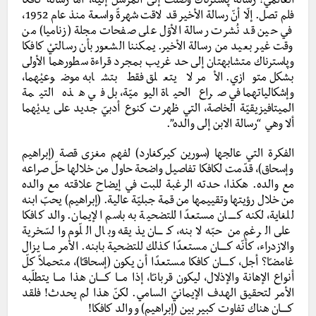
العالمي! رسالة پاسترناك وصلت إلى المُرسل إليه، أمّا رسالة كافكا
فلم تصل. إلّا أنّ رسالة الأخير قد لاقت شهرةً واسعة منذ عام 1952،
في حين قد نُشرت رسالة الأوّل على صفحات مجلة (زناميا) من
وقت غير بعيد من رسالة الأخير. يمكننا الشعور بأن رسالتيْ كافكا
وپاسترناك متشابهتان إلى حد غريب بمجرد قراءة سطورهما الأولى
بشكل متوازي. الأمر لا يتعلق فقط بتشابه موضوعيْهما،
وإشكالياتهما في صراع الحياة اليوميّة، بل في هذه التيمة
الميتافيزيقيّة الخاصة، التي ظهرت كنوع أدبيّ جديد على يديْهما
ألا وهي “رسالة الابن إلى والده”.
الفكرة التي عالجها (سورين كيركغارد) لفهم مغزى قصة (إبراهيم
وإسحاق)، قدّمت لكافكا تفاصيل واضحة حاول من خلالها حلّ صراعه
مع والده. هكذا، حدته الرغبة للبت في إيضاح علاقته مع والده
من خلال رؤيتها وتقييمها من قمة جبليّة عالية. (إبراهيم) يحبّ ابنه
للغاية، لكنه كـــــان مستعدًا للتضحية به باسم الإيمان. والد كافكا
على الرغم من حبّه لابنه، كـــــان يذيقه وبال اللّوم والسّخرية
والازدراء، كأنّه كـــــان مستعدًا كذلك للتضحية بابنه. الأمر مـــا يزال
غامضـًا؟ أجل، كـــــان كافكا مستعدًا أن يكون (إسحاقـًا)، متحملاً كلّ
أنواع الإهانة والإذلال، ليكون قربانـًا، إذا مـــا كـــــان هذا مـــا يتطلّبه
الأمر لتحقيق الهدف الإيمانيّ السامي. لكنّ هذا لم يحدث! فلقد
كـــــان هناك تفاوت كبير بين (إبراهيم) و والد كافكا!