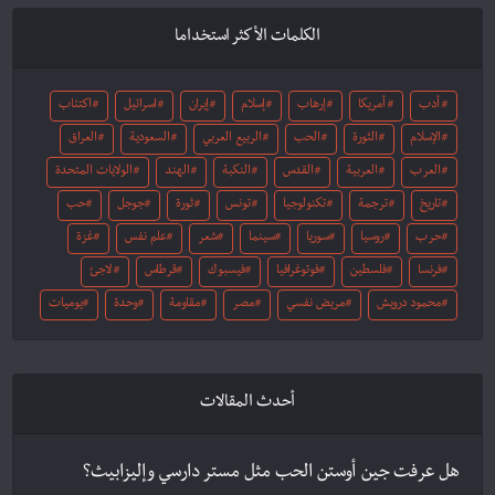
الكلمات الأكثر استخداما
أدب
أمريكا
إرهاب
إسلام
إيران
اسرائيل
اكتئاب
الإسلام
الثورة
الحب
الربيع العربي
السعودية
العراق
العرب
العربية
القدس
النكبة
الهند
الولايات المتحدة
تاريخ
ترجمة
تكنولوجيا
تونس
ثورة
جوجل
حب
حرب
روسيا
سوريا
سينما
شعر
علم نفس
غزة
فرنسا
فلسطين
فوتوغرافيا
فيسبوك
قرطاس
لاجئ
محمود درويش
مريض نفسي
مصر
مقاومة
وحدة
يوميات
أحدث المقالات
هل عرفت جين أوستن الحب مثل مستر دارسي وإليزابيث؟