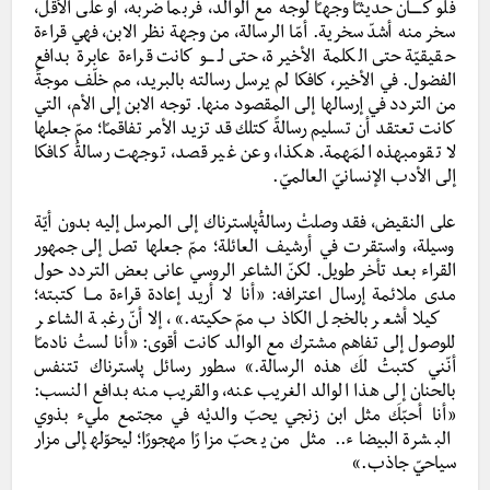
فلو كـــــان حديثـًا وجهـًا لوجه مع الوالد، فربما ضربه، أو على الأقل،
سخر منه أشدّ سخرية. أمّا الرسالة، من وجهة نظر الابن، فهي قراءة
حقيقيّة حتى الكلمة الأخيرة، حتى لــــو كانت قراءة عابرة بدافع
الفضول. في الأخير، كافكا لم يرسل رسالته بالبريد، مم خلّف موجةً
من التردد في إرسالها إلى المقصود منها. توجه الابن إلى الأم، التي
كانت تعتقد أن تسليم رسالةً كتلك قد تزيد الأمر تفاقمـًا؛ ممّ جعلها
لا تقومبهذه المَهمة. هكذا، وعن غير قصد، توجهت رسالةُ كافكا
إلى الأدب الإنسانيّ العالميّ.
على النقيض، فقد وصلتْ رسالةُپاسترناك إلى المرسل إليه بدون أيّة
وسيلة، واستقرت في أرشيف العائلة؛ ممّ جعلها تصل إلى جمهور
القراء بعد تأخر طويل. لكنّ الشاعر الروسي عانى بعض التردد حول
مدى ملائمة إرسال اعترافه: «أنا لا أريد إعادة قراءة مـــا كتبته؛
كيلا أشعر بالخجل الكاذب ممّ حكيته.»، إلا أنّ رغبة الشاعر
للوصول إلى تفاهم مشترك مع الوالد كانت أقوى: «أنا لستُ نادمـًا
أنّني كتبتُ لكَ هذه الرسالة.» سطور رسائل پاسترناك تتنفس
بالحنان إلى هذا الوالد الغريب عنه، والقريب منه بدافع النسب:
«أنا أحبّكَ مثل ابن زنجي يحبّ والديْه في مجتمع مليء بذوي
البشرة البيضاء.. مثل من يحبّ مزارًا مهجورًا؛ ليحوّلهإلى مزار
سياحيّ جاذب.»