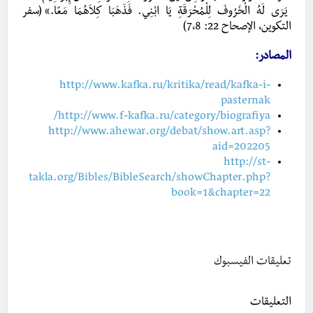
يَرَى لَهُ الْخَرُوفَ لِلْمُحْرَقَةِ يَا ابْنِي. فَذَهَبَا كِلاَهُمَا مَعًا.» (سفر
التكوين، الإصحاح 22: 7،8)
المصادر:
http://www.kafka.ru/kritika/read/kafka-i-
pasternak
http://www.f-kafka.ru/category/biografiya/
http://www.ahewar.org/debat/show.art.asp?
aid=202205
http://st-
takla.org/Bibles/BibleSearch/showChapter.php?
book=1&chapter=22
تعليقات الفيسبوك
التعليقات