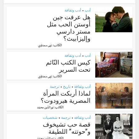
أدب
أدب وثقافة
•
هل عرفت جين
أوستن الحب مثل
مستر دارسي
وإليزابيث؟
الكاتب:
نهى سعداوي
أدب
أدب وثقافة
•
كيس الكتب النّائم
تحت السرير
الكاتب:
نهى سعداوي
أدب وثقافة
تاريخ
ترجمة
•
•
لماذا أربكت المرأة
المصرية هيرودوت؟
الكاتب:
نور الدّين محمّد
أدب وثقافة
ترجمة
شخصيات
•
•
قصة حب تشيخوف
و”حوتته” اللطيفة
الكاتب: