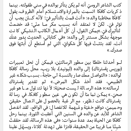
كتب الشاعر الروسيّ أنه لم يكن يتأثر بوالده في سني طفولته. بينما
ذكريات كافكا اتسمت بالمرارة والاستسلام أمام الظروف، يقول
كافكا مخاطبـًا والده: «أنتَ قمتَ بالتأثير فيّ؛ لأنّه كـــــان يجب أن
تؤثر فيّ. لكنّ لا تعتقد أنه بسبب مكر مـــا منّي؛ قد خضعتُ
لتأثيركَ فيّ.»يمكن القول، أن كلّ أعمال الكاتب التشيكي كانت
موجهةً بشكل مستتر إلى والده: «في كتاباتي، الحديث يدور عنكَ
أنتَ، لقد بثثــتُ فيها كلّ شكوايّ، التي لم أستطع أن أبثـّها فوق
صدركَ.»
لــــو أحدثنا خلطـًا بين سطور الرسالتيْن، فيمكن أن تحل تعبيرات
(بوريس پاسترناك) إلى والده (ليونيد)، بلا ريب، محلّ رسالة كافكا
لوالده: «التواصل معكَ صار بالنسبة لي حاجةً، بسبب شكله غير
الطبيعي، فقد أخذ شكل المرض.» ثم تقدير پاسترناك
لرسالته:«هذه الرسالة ليست صحيّة؛ لأنها تتناول مـــا هو غير
صحيّ.» يمكن تمامـًا أن تكون هي عين سطور كافكا. في رسالة
پاسترناك كانت تظهر، مع الرغبة بالحصول على اتصال حقيقيّ
وحميميّ، دوافع خفيّة ومُبهمة للانفصال: في الواقع، لقد انفصل
الشاعر للأبد عن والده في السنين التي أعقبت الثورة. بينما رحل
كافكا عن الحياة بعد عدة سنوات: «في هذه الرسالة، لقد حققتُ
شيئًـا مـــا قريبـًا من الحقيقة، قادرًا على تهدئة كلانا، ويسهّل علينا