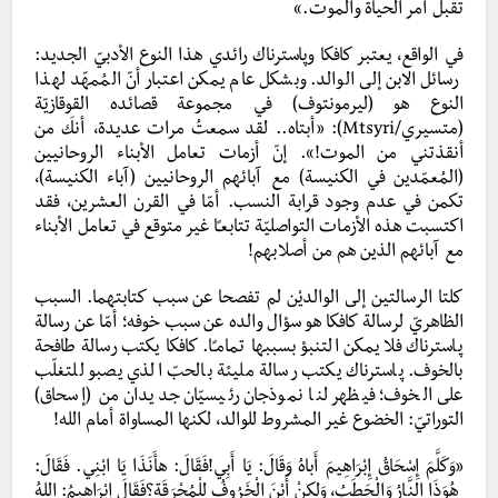
تقبلَ أمر الحياة والموت.»
في الواقع، يعتبر كافكا وپاسترناك رائدي هذا النوع الأدبيّ الجديد:
رسائل الابن إلى الوالد. وبشكل عام يمكن اعتبار أنّ المُمهّد لهذا
النوع هو (ليرمونتوف) في مجموعة قصائده القوقازيّة
(متسيري/Mtsyri): «أبتاه.. لقد سمعتُ مرات عديدة، أنكَ من
أنقذتني من الموت!». إنّ أزمات تعامل الأبناء الروحانيين
(المُعمّدين في الكنيسة) مع آبائهم الروحانيين (آباء الكنيسة)،
تكمن في عدم وجود قرابة النسب. أمّا في القرن العشرين، فقد
اكتسبت هذه الأزمات التواصليّة تتابعـًا غير متوقع في تعامل الأبناء
مع آبائهم الذين هم من أصلابهم!
كلتا الرسالتين إلى الوالديْن لم تفصحا عن سبب كتابتهما. السبب
الظاهريّ لرسالة كافكا هو سؤال والده عن سبب خوفه؛ أمّا عن رسالة
پاسترناك فلا يمكن التنبؤ بسببها تمامـًا. كافكا يكتب رسالة طافحة
بالخوف. پاسترناك يكتب رسالة مليئة بالحبّ الذي يصبو للتغلّب
على الخوف؛ فيظهر لنا نموذجان رئيسيّان جديدان من (إسحاق)
التوراتيّ: الخضوع غير المشروط للوالد، لكنها المساواة أمام الله!
«وَكَلَّمَ إِسْحَاقُ إِبْرَاهِيمَ أَباهُ وَقَالَ: يَا أَبِي!فَقَالَ: هأَنَذَا يَا ابْنِي. فَقَالَ:
هُوَذَا النَّارُ وَالْحَطَبُ، وَلكِنْ أَيْنَ الْخَرُوفُ لِلْمُحْرَقَةِ؟فَقَالَ إِبْرَاهِيمُ: اللهُ