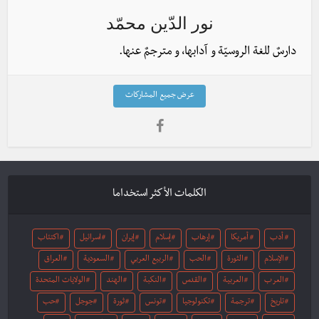
نور الدّين محمّد
دارسٌ للغة الروسيّة و آدابها، و مترجمٌ عنها.
عرض جميع المشاركات
الكلمات الأكثر استخداما
أدب
أمريكا
إرهاب
إسلام
إيران
اسرائيل
اكتئاب
الإسلام
الثورة
الحب
الربيع العربي
السعودية
العراق
العرب
العربية
القدس
النكبة
الهند
الولايات المتحدة
تاريخ
ترجمة
تكنولوجيا
تونس
ثورة
جوجل
حب