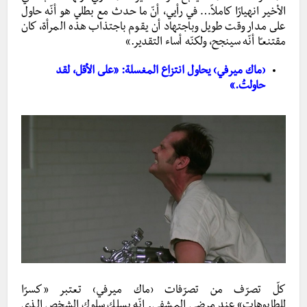
الأخير انهيارًا كاملاً… في رأيي، أنّ ما حدث مع بطلي هو أنّه حاول
على مدار وقت طويل وباجتهاد أن يقوم باجتذاب هذه المرأة، كان
مقتنعـًا أنّه سينجح، ولكنّه أساء التقدير.»
‹ماك ميرفي› يحاول انتزاع المغسلة: «على الأقل، لقد
حاولتُ.»
كلّ تصرّف من تصرّفات ‹ماك ميرفي› تعتبر «كسرًا
للطابوهات» عند مرضى المشفى. إنّه يسلك سلوك الشخص الذي