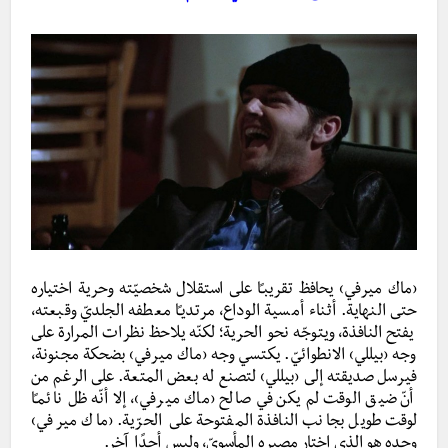
‹ماك ميرفي› يحافظ تقريبـًا على استقلال شخصيّته وحرية اختياره
حتى النهاية. أثناء أمسية الوداع، مرتديـًا معطفه الجلديّ وقبعته،
يفتح النافذة، ويتوجّه نحو الحرية؛ لكنّه يلاحظ نظرات المرارة على
وجه ‹بيللي› الانطوائيّ. يكتسي وجه ‹ماك ميرفي› بضحكة مجنونة،
فيرسل صديقته إلى ‹بيللي› لتصنع له بعض المتعة. على الرغم من
أنّ ضيق الوقت لم يكن في صالح ‹ماك ميرفي›، إلا أنّه ظل نائمـًا
لوقت طويل بجانب النافذة المفتوحة على الحرّية. ‹ماك ميرفي›
وحده هو الذي اختار مصيره المأسويّ، وليس أحدًا آخر.