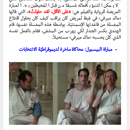
لا يمكن التنبؤ بأفعاله مُسبقـًا من قِبل المُحيطين به. العبارة
العريضة للرواية والفيلم هي:
«على الأقل، لقد حاولتُ»
، التي قالها
‹ماك ميرفي› في غيظ لمريض كان يراقب كيف كان يحاول اقتلاع
المغسلة من قاعدتها الإسمنتيّة. بواسطة هذه المغسلة نفسها، قام
الهنديّ بكسر الجدار لكي يهرب من المشفى، فقام بالفعل نفسه
الذي كان يحسبه ‹ماك ميرفي› مستحيلاً.
مباراة البيسبول: محاكاة ساخرة لديموقراطيّة الانتخابات