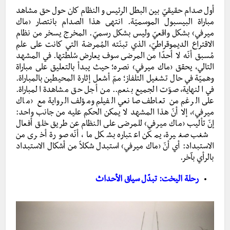
أول صدام حقيقيّ بين البطل الرئيس و النظام كان حول حق مشاهد
مباراة البيسبول الموسميّة. انتهى هذا الصدام بانتصار ‹ماك
ميرفي› بشكل واقعيّ وليس بشكل رسميّ. المخرج يسخر من نظام
الاقتراع الديموقراطيّ، الذي تبنّته المُمرضة التي كانت على علم
مُسبق أنّه لا أحدًا من المرضى سوف يعارض سُلطتها. في المشهد
التالي، يحقق ‹ماك ميرفي› نصره؛ حيث يبدأ بالتعليق على مباراة
وهميّة في حال تشغيل التلفاز؛ ممّ أشعل إثارة المحيطين بالمباراة.
في النهاية، صوّت الجميع بنعم.. من أجل حق مشاهدة المباراة.
على الرغم من تعاطف صانعي الفيلم ومؤلف الرواية مع ‹ماك
ميرفي›، إلا أنّ هذا المشهد لا يمكن الحكم عليه من جانب واحد:
إنّ تأليب ‹ماك ميرفي› للمرضى على النظام عن طريق خلق أفعال
شغب صغيرة، يمكن اعتباره بشكل ما، أنّه صورة أخرى من
الاستبداد: أي أنّ ‹ماك ميرفي› استبدل شكلاً من أشكال الاستبداد
بالرأي بآخر.
رحلة اليخت: تبدّل سياق الأحداث