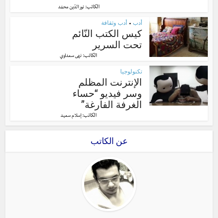
الكاتب:
نور الدّين محمّد
أدب
أدب وثقافة
•
كيس الكتب النّائم
تحت السرير
الكاتب:
نهى سعداوي
تكنولوجيا
الإنترنت المظلم
وسر فيديو “حساء
الغرفة الفارغة”
الكاتب:
إسلام سعيد
عن الكاتب