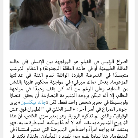
الصراع الرئيس في الفيلم هو المواجهة بين الإنسان (في حالته
العاقلة الطبيعيّة أو في حالته العاقلة المجنونة) و النظام المُرعب
متجسدًا في المُمرضة الباردة الواثقة تمام الثقة في عدالتها
المزعومة. يدخل ‹ماك ميرفي› في مواجهة محكوم عليها بالفشل
من البداية، وعلى الرغم من أنه كان يقف وحيدًا في مواجهة
النظام، إلا أنّه تمكّن بروحه المُتمردة المُصارعة أن يحقق انتصارًا
ولو بسيطـًا في تحرير شخص واحد فقط. لكن «
جاك نيكلسون
»
يرى
جوهر الصراع في أمر آخر: «السرّ الخفيّ في “الطيران فوق عش
الوقواق”، والذي لم تذكره الرواية، وهو يعتبر سرّي الخاص، أنّ هذا
المُهرج المُتمرد يعتقد أنه لا أحدًا يمكنه السيطرة عليه. فهو
يعتقد أنّه يواجه امرأةً واحدةً هي المُمرضة التي تعتبر استثناءً في
المنظومة. هنا تمامـًا يقبع سوء تقديره المأساويّ. ولهذا، تكبّد في