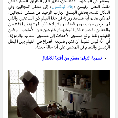
ومُقفر. في المشهد الافتتاحيّ، تظهر على الطريق السيارة التي
نقلتْ البطل الرئيسيّ
«
جاك نيكلسون
» إلى مشفى المجانين، وفي
المكان نفسه، يختفي الهنديّ الهارب الوحيد من مشفى المجانين.
لم تكن هناك أية مَشاهد رمزيّة في هذا الفيلم ذي الساعتين، والذي
لم يعرض سوى صور واقعيّة تمامـًا؛ إلا هذيْن المشهديْن الافتتاحيّ
والختاميّ. فصار هذان المشهدان خارجيْن عن الأسلوب الواقعيّ
للفيلم، وقاما برفع مستوى الأحداث إلى مستوى التعميم والرمزيّة:
أي أنّه ليس علينـا أن نفهم طبيعة الصراع في الفيلم بين البطل
الرئيسيّ والنظام في المشفى على أنّه حالة خاصّة.
تسمية الفيلم: مقطع من أغنية للأطفال