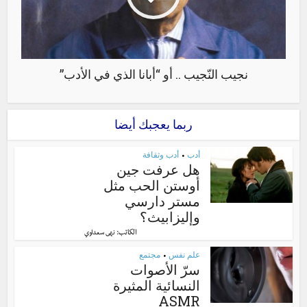
نجيب النّجيب .. أو “أبانا الذي في الأدب”
ربما يعجبك أيضا
أدب
أدب وثقافة
•
هل عرفت جين
أوستن الحب مثل
مستر دارسي
وإليزابيث؟
الكاتب:
نهى سعداوي
علم نفس
مجتمع
•
سرّ الأصوات
النسائية المثيرة
ASMR