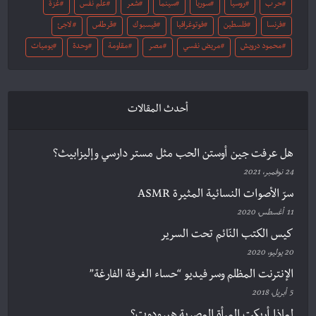
حرب
روسيا
سوريا
سينما
شعر
علم نفس
غزة
فرنسا
فلسطين
فوتوغرافيا
فيسبوك
قرطاس
لاجئ
محمود درويش
مريض نفسي
مصر
مقاومة
وحدة
يوميات
أحدث المقالات
هل عرفت جين أوستن الحب مثل مستر دارسي وإليزابيث؟
24 نوفمبر، 2021
سرّ الأصوات النسائية المثيرة ASMR
11 أغسطس، 2020
كيس الكتب النّائم تحت السرير
20 يوليو، 2020
الإنترنت المظلم وسر فيديو “حساء الغرفة الفارغة”
5 أبريل، 2018
لماذا أربكت المرأة المصرية هيرودوت؟