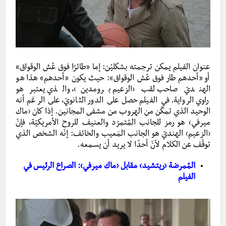
عنوان الفيلم يمكن ترجمته بشكليْن: إما «طائرًا فوق عُش الوقواق»
أو «أحدهم طار فوق عُش الوقواق»: حيث يكون «أحدهم» هذا هو
الهنديّ صاحب لقب ‹الزعيم برومدين›، والذي يعتبر هو
راوي الرواية. في الفيلم حصل على الدور الثانويّ، على الرغم أنه
الوحيد الذي تمكّن من الهروب من مشفى المجانين. إذا كان ‹ماك
ميرفي› هو رمز للجانب المُتمرّد والعنيف للروح الأمريكيّة، فإنّ
‹الزعيم› الهنديّ هو الجانب المَعيب والخائف: إنّه الشخص الذي
توقّف عن الكلام لأنّ أحدًا لا يريد أن يسمعه.
المُمرضة ‹ريتشيد› مقابل ‹ماك ميرفي›: الصراع الرئيس في
الفيلم