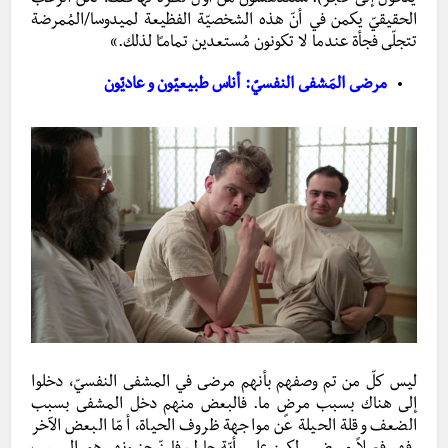
الحقيقيّ يكمن في أنّ هذه الشخصيّة الفظيعة لميدوسا/المُمرضة
تتجلّى فجأة عندما لا تكونون مُستعدين تمامـًا لذلك.»
مرضى المَشفى النفسيّ: أناس طبيعيّون و عاديّون
ليس كلّ من تم وصفهم بأنهم مرضى في المشفى النفسيّ، دخلوا
إلى هناك بسبب مرضٍ ما. فالبعض منهم دخل المشفى بسبب
الضعف وقلة الحيلة عن مواجهة ظروف الحياة، أمّا البعض الآخر