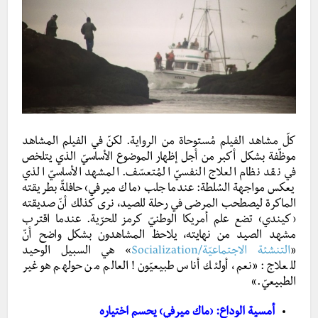
كلّ مشاهد الفيلم مُستوحاة من الرواية. لكنّ في الفيلم المشاهد
موظّفة بشكل أكبر من أجل إظهار الموضوع الأساسيّ الذي يتلخص
في نقد نظام العلاج النفسيّ المُتعسّف. المشهد الأساسيّ الذي
يعكس مواجهة السُلطة: عندما جلب ‹ماك ميرفي› حافلةً بطريقته
الماكرة ليصطحب المرضى في رحلة للصيد، نرى كذلك أنّ صديقته
‹كيندي› تضع علم أمريكا الوطنيّ كرمز للحرّية. عندما اقترب
مشهد الصيد من نهايته، يلاحظ المشاهدون بشكل واضح أنّ
«
التنشئة الاجتماعيّة/Socialization
» هي السبيل الوحيد
للعلاج: «نعم، أولئك أناس طبيعيّون! العالم من حولهم هو غير
الطبيعيّ.»
أمسية الوداع: ‹ماك ميرفي› يحسم اختياره