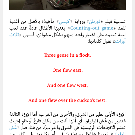
تسمية فيلم
«
فورمان
»
ورواية
«
كيسي
»
مأخوذة بالأصل من أغنية
للعدّ
«
Counting-out game
»
يغنيها الأطفال عادةً عند لعب
لعبة تعتمد على اختيار واحد منهم بشكل عشوائيّ، تُسمى
«
ثلاث
أوزات
»
تقول كلماتها:
Three geese in a flock.
One flew east,
And one flew west,
And one flew over the cuckoo’s nest.
الإوزة الأولى تطير من الشرق، والأخرى من الغرب، أما الإوزة الثالثة
فتطير من عُش الوقواق، أي أنها أتت من مكان فارغ أو خاوٍ (حيث
تعتبر الاتجاهات الرئيسيّة هي الشرق والغرب). من هنا، صار «
عُش