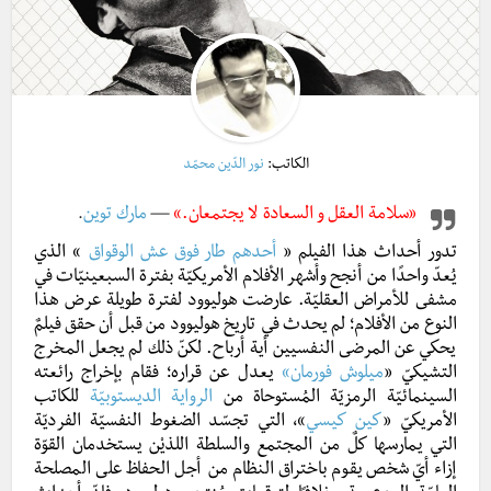
الكاتب:
نور الدّين محمّد
«سلامة العقل و السعادة لا يجتمعان.»
مارك توين
.
—
تدور أحداث هذا الفيلم
«
أحدهم طار فوق عش الوقواق
» الذي
يُعدّ واحدًا من أنجح وأشهر الأفلام الأمريكيّة بفترة السبعينيّات في
مشفى للأمراض العقليّة. عارضت هوليوود لفترة طويلة عرض هذا
النوع من الأفلام؛ لم يحدث في تاريخ هوليوود من قبل أن حقق فيلمٌ
يحكي عن المرضى النفسيين أية أرباح. لكنّ ذلك لم يجعل المخرج
التشيكيّ
«
ميلوش فورمان»
يعدل عن قراره؛ فقام بإخراج رائعته
السينمائيّة الرمزيّة المُستوحاة من
الرواية الديستوبيّة
للكاتب
الأمريكيّ
«
كين كيسي
»، التي تجسّد الضغوط النفسيّة الفرديّة
التي يمارسها كلٌ من المجتمع والسلطة اللذيْن يستخدمان القوّة
إزاء أيّ شخص يقوم باختراق النظام من أجل الحفاظ على المصلحة