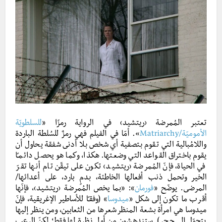
تعتبر المُمرضة ‹ريتشيد› في الرواية رمزًا «
للسلطويّة
الأموميّة/Matriarchy
». أمّا في الفيلم فهي رمزٌ للسُلطة الباردة
واللامُبالية التي تقوم بتصفية أي شخص بلا أدنى شفقة يحاول أن
يقوم باختراق القواعد التي وضعتها. هكذا، وكما هو يحصل دائمـًا
في الحياة، فإنّ المُمرضة ‹ريتشيد› تكون على تيقّن تام أنها تقرّ
الخير وتحمل ذنب أفعالها الخاطئة، بدمٍ بارد، على أعدائها/
المرضى. يوضّح «
فورمان
»
: «بما يخص المُمرضة ‹ريتشيد›، فإنّها
أقرب ما تكون إلى شكل «
ميدوسا
» (وفقـًا للأساطير الإغريقية، فإنّ
ميدوسا هي امرأة بشعة المنظر شعرها من الثعابين، ومن ينظر إليها
يتحوّل إلى حجر). ستندهشون من أول نظرة لها فقط؛ لكنّ الرعب