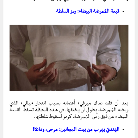
قبعة المُمرضة البيضاء: رمز السلطة
بعد أن فقد ‹ماك ميرفي› أعصابه بسبب انتحار ‹بيللي› الذي
وبخته المُمرضة، يحاول أن يخنقها. في هذه اللحظة تسقط القبعة
البيضاء من فوق رأس المُمرضة، كرمز لسقوط سُلطتها.
الهنديّ يهرب من بيت المجانين: مرحى، وداعـًا!