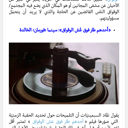
الوقواق
» تعبيرًا شائعـًا مستخدمـًا في أمريكا يعبّر في كثير من
الأحيان عن مشفى المجانين أو هو المكان الذي يضع فيه المجتمع/
الوقواق الناس الفائضين عن الحاجة والذي لا يريد أن يتحمّل
مسؤوليتهم.
«أحدهم طار فوق عُش الوقواق»: سينما ‹فورمان› الخالدة
يقول نقّاد السبعينيّات أن التلميحات حول تحديد الحقبة الزمنيّة
التي صوّرها فيلم «
أحدهم طار فوق عش الوقواق
» تعتبر أقل