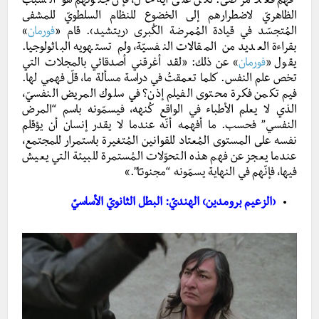
فهم فعلاً مرضى. لكن على أيّة حال، فإنّ جنونهم هو السبب
الظاهريّ لاضطرارهم إلى الخضوع للنظام السلطويّ للمشفى
المُتجسّد في قيادة المُمرضة الكُبرى ‹ريتشيد›. قام «
فورمان
»
بقراءة العديد من المقالات النفسيّة، ولم تستهويه الباثولوجيا.
يقول «
فورمان
» عن ذلك
: «لقد أغرقني أصدقائي بالمجلات التي
تخص علم النفس. كلما تعمقتُ في دراسة مسألة ما، قلّ فهمي لها.
فيم تكمن فكرة محتوى الفيلم إذن؟ في سلوك المريض النفسيّ،
الذي لا يعلم الأطباء في الواقع كُنهه، فيسمّونه باسم “المرض
النفسي” فحسب. ما أفهمه أنّه عندما لا يقدر إنسان أن يؤقلم
نفسه على المستوى المُعتاد للقوانين المُتغيرة باستمرار للمجتمع،
عندما يعجز عن فهم هذه التحوّلات المُستمرة للبيئة التي يعيش
فيها، فإنّهم في النهاية يسمّونه “مجنونـًا”.»
‹الزعيم برومدين› الهنديّ: البطل الثانويّ الأساسيّ