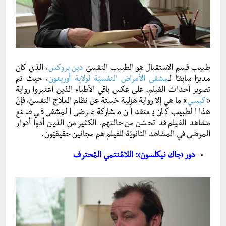
طبيب قسم الاستقبال هو الطبيب النفسيّ
دين بروكس
، الذي كان
مديرًا سابقـًا لـ
مشفى الأمراض النفسيّة لولاية أوريغون
، حيث تم
تصوير أحداث الفيلم. على عكس باقي الأطباء الذين اعتبروا رواية
«
كيسي
»
ما هي إلا رواية هزلية خبيثة عن نظام العلاج النفسيّ، فإنّ
هذا الطبيب كان يعتقد أن مشاركة مرضى المشفى في صنع
مشاهد الفيلم قد تحسّن من حالتهم. الكثير من الذين أدوا أدوار
المرضى في المشاهد الثانويّة للفيلم هم مجانين حقيقيّون.
دور ‹جاك نيكلسون›: اللامُنتمي المُحترف