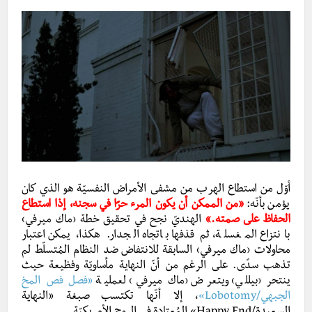
أوّل من استطاع الهرب من مشفى الأمراض النفسيّة هو الذي كان
يؤمن بأنّه:
«من الممكن أن يكون المرء حرًا في سجنه، إذا استطاع
الحفاظ على صمته.»
الهنديّ نجح في تحقيق خطة ‹ماك ميرفي›
بانتزاع المغسلة، ثم قذفها باتجاه الجدار. هكذا، يمكن اعتبار
محاولات ‹ماك ميرفي› السابقة للانتفاض ضد النظام المُتسلّط لم
تذهب سدًى. على الرغم من أنّ النهاية مأساويّة وفظيعة حيث
ينتحر ‹بيللي› ويتعرض ‹ماك ميرفي› لعملية
«فصل فص المخ
الجبهي/Lobotomy»
، إلا أنّها تكتسب صبغة «النهاية