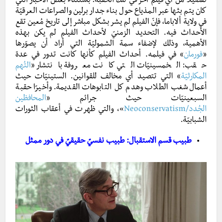
تفصيلاً من أي فيلم آخر في تلك الحقبة. باستثناء بعض الأخبار التي
كان يتم بثها عبر المذياع حول بناء جدار برلين والصراعات العرقيّة
في ولاية ألاباما، فإنّ الفيلم لم يشر بشكل مباشر إلى تاريخ مُعين تقع
الأحداث فيه. التحديد الزمنيّ لأحداث الفيلم لم يكن بهذه
الأهمية، وذلك لإضفاء سمة الشموليّة التي أراد أن يصوّرها
«
فورمان
»
في فيلمه. أحداث الفيلم كأنها كانت تدور في عدة
حقب: الخمسينيّات التي كانت معروفة بانتشار «
التُهم
المكارثيّة
» التي تتصيد أي مخالف للقوانين. الستينيّات حيث
أعمال شغب الطلاب وهدم كل التابوهات القديمة. وأخيرًا حقبة
السبعينيّات حيث جرائم «
المحافظين
الجُدد/Neoconservatism
»، والتي ظهرت في أعقاب الثورات
الشبابيّة.
طبيب قسم الاستقبال: طبيب نفسيّ حقيقيّ في دور ممثل