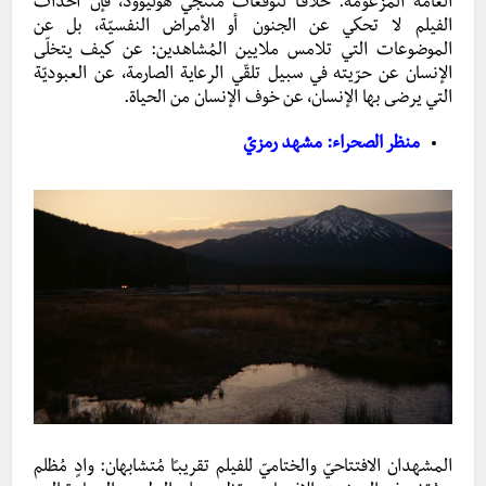
العامّة المزعومة. خلافـًا لتوقعات مُنتجي هوليوود، فإنّ أحداث
الفيلم لا تحكي عن الجنون أو الأمراض النفسيّة، بل عن
الموضوعات التي تلامس ملايين المُشاهدين: عن كيف يتخلّى
الإنسان عن حرّيته في سبيل تلقّي الرعاية الصارمة، عن العبوديّة
التي يرضى بها الإنسان، عن خوف الإنسان من الحياة.
منظر الصحراء: مشهد رمزيّ
المشهدان الافتتاحيّ والختاميّ للفيلم تقريبـًا مُتشابهان: وادٍ مُظلم