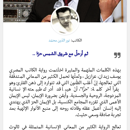
الكاتب:
نور الدّين محمّد
ثم أرحلُ مع شروق الشمس حرًا ..
بهذه الكلمات الملهمة والمثيرة اختُتمت رواية الكاتب المصري
يوسف زيدان، عزازيل ، ولعلّها تحمل الكثير من المعاني المتدفّقة
التي تعالجها، إنّ أغلب الظّنون التي قد تتوارد إلى ذهن القارئ وهو
يقرأ آخر كلمة: “حرًّا”، أنّ هيبا قد أدرك طبيعته الإنسانية
المزدوجة، الروحية والجسدية. وأيقن بضرورة الإيمان، ليس الإيمان
الأعمى الذي تقرّره المجامع الكنسية، بل الإيمان الحرّ الذي يهتدي
إليه إنسان أعمل عقله وقادته روحه إلى منبع
الأنوار الإلهية بعد
تجربة صادقة وسعي حثيث.
تعالج الرواية الكثير من المعاني الإنسانية المتمثلة في ثالوث