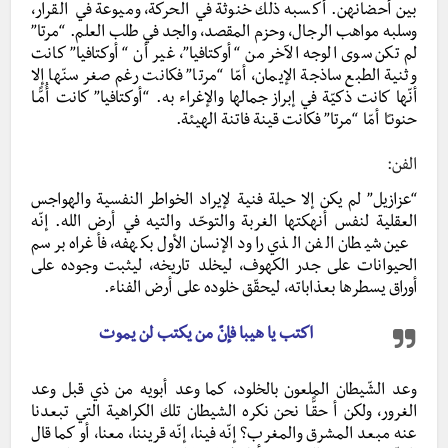
بين أحضانهن. أكسبه ذلك خنوثة في الحركة، وميوعة في القرار،
وسلبه مواهب الرجال، وحزم المقصد، والجد في طلب العلم. “مرتا”
لم تكن سوى الوجه الآخر من “أوكتافيا”، غير أن “أوكتافيا” كانت
وثنية الطبع ساذجة الإيمان، أمّا “مرتا” فكانت رغم صغر سنّها إلا
أنّها كانت ذكيّة في إبراز جمالها والإغراء به. “أوكتافيا” كانت أُمًّـا
حنونـًا أمّا “مرتا” فكانت قينة فاتنة الهيئة.
الفن:
“عزازيل” لم يكن إلا حيلة فنية لإيراد الخواطر النفسية والهواجس
العقلية لنفس أنهكتها الغربة والتوحّد والتيه في أرض الله. إنّه
عين شيطان الفن الذي راود الإنسان الأول بكهفه، فأغراه برسم
الحيوانات على جدر الكهوف، ليخلد تاريخه، ليثبت وجوده على
أوراق يسطرها بعذاباته، ليحقّق خلوده على أرض الفناء.
اكتب يا هيبا فإنّ من يكتب لن يموت
وعد الشّيطان الملعون بالخلود، كما وعد أبويه من ذي قبل وعد
الغرور، ولكن أ حقًّـا نحن نكره الشيطان تلك الكراهية التي تبعدنا
عنه مبعد المشرق والمغرب؟ إنّه فينا، إنّه قريننا، معنا، أو كما قال