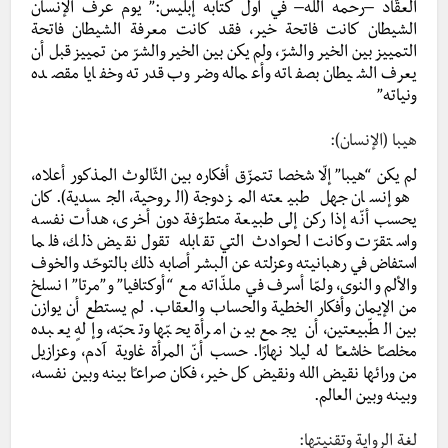
العقّاد –رحمه الله– في أول كتابه إبليس:” يوم عرف الإنسان
الشيطان كانت فاتحة خير، فقد كانت معرفة الشيطان فاتحة
التمييز بين الخير والشرّ، ولم يكن بين الخير والشرّ من تمييز قبل أن
يعرف الشيطان بصفاته وأعماله وضروب قدرته وخفايا مقصده
ونياته”
هيبا (الإنسان):
لم يكن “هيبا” إلّا شخصا تتمزّق أفكاره بين الثّالوث المذكور أعلاه،
هو إنسان جهل طبيعته المزدوجة (الروحية، الجسدية). كان
يحسب أنّه إذا ركن إلى طبيعة متطرّفة دون أخرى، هدأت نفسه
واستقرّت وكانت الحوادث التي تقابله تقول نقيض ذلك، فلما
استفاض في رهبانيته وعزلته عن البشر أصابه ذلك بالتوحّد والخوف
والألم والنوى، ولمّا أسرف في ملذّاته مع “أوكتافيا” و”مرتا” انسلخ
من الإيمان وأفكار الخطية والحساب والعقاب. لم يستطع أن يوازن
بين الطّبيعتين، أن يجمع بين امرأة يحبّها وتحبّه، وإلهٍ يعبده
مخلصـًا خاشعـًا له ليلا نهارًا. حسب أنّ المرأة غاوية آدم، وعزازيل
من ورائها نقيض الله ونقيض كل خير، فكان صراعـًا بينه وبين نفسه،
وبينه وبين العالم.
لغة الرواية وتقنيتها: