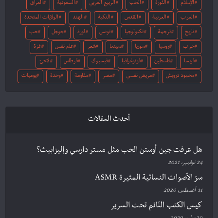
الإسلام
الثورة
الحب
الربيع العربي
السعودية
العراق
العرب
العربية
القدس
النكبة
الهند
الولايات المتحدة
تاريخ
ترجمة
تكنولوجيا
تونس
ثورة
جوجل
حب
حرب
روسيا
سوريا
سينما
شعر
علم نفس
غزة
فرنسا
فلسطين
فوتوغرافيا
فيسبوك
قرطاس
لاجئ
محمود درويش
مريض نفسي
مصر
مقاومة
وحدة
يوميات
أحدث المقالات
هل عرفت جين أوستن الحب مثل مستر دارسي وإليزابيث؟
24 نوفمبر، 2021
سرّ الأصوات النسائية المثيرة ASMR
11 أغسطس، 2020
كيس الكتب النّائم تحت السرير