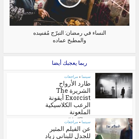
النساء في رمضان: التبرّج مُفسِده
والمطبخ عماده
ربما يعجبك أيضا
سينما
مراجعات
•
طارد الأرواح
الشريرة The
Exorcist أيقونة
الرعب الكلاسيكية
الملعونة
الكاتب:
إسلام سعيد
سينما
مراجعات
•
عن الفيلم المثير
للجدل للبناني زياد