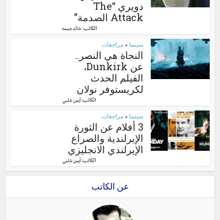
دويري “The
Attack الصدمة”
الكاتب:
خالد جمعه
سينما
مراجعات
•
النجاة هي النصر..
عن Dunkirk،
الفيلم الحدث
لكريستوفر نولان
الكاتب:
أيمن شلبي
سينما
مراجعات
•
3 أفلام عن الثورة
الإيرلندية والصراع
الإيرلندي الانجليزي
الكاتب:
أيمن شلبي
عن الكاتب