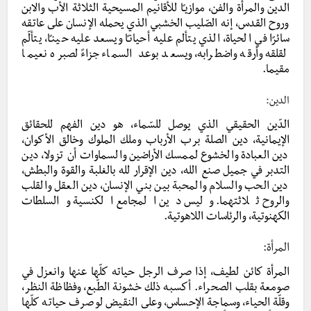
الدين والمرأة والفن، موازيـًا للأقانيم المسيحية الثلاثة الأب والابن
وروح القدس، إنه الصّليب الخشبي الذي يحمله الإنسان على عاتقه
سائرًا في الحياة، الذي يتألم عليه أحيانـًا ويسعد عليه حينـًا، يتألّم
لقلقه وأرقه واضطرابه، ويسعد بوعد السماء جزاءً لصبره نعيما
مقيما.
الدين:
الدّين الحقيقي الذي يوصل للسّماء، هو دين الفهم للحقائق
الإيمانية، دين الصلة برب الأرباب وملك الملوك وخالق الأكوان،
دين العبادة والخشوع لممسك الأراضين والسماوات أن تزولا، دين
التدبر في جميل صنع الله، دين الإقرار لله بالغلبة والقوة والبطش،
دين الحب والسلام والمحبة بين بني الإنسان، دين العقل والقلب
والروح ثلاثتهما. وليس دين المجامع الكنسية والسلطات
الكهنوتية، والرئاسات اللاهوتية.
المرأة:
المرأة كائن لطيف، إذا صرف الرجل حياته كلّها عنها وانعزل في
صومعة بقلب الصحراء. أكسبه ذلك خشونة الطّبع، وفظاظة النظر،
وقلّة الحياء، وسماجة الإحساس، وعلى النقيض لو صرف حياته كلّها