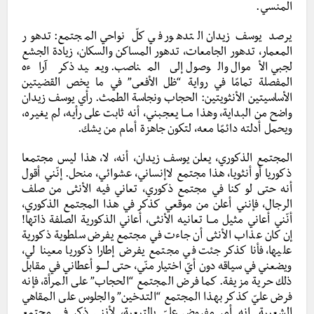
المنسي.
يرصد يوسف زيدان التدهور في كلّ نواحي المجتمع: تدهور
المعمار، تدهور الجامعات، تدهور المساكن والسكان، زيادة الجشع
لجبي الأموال والوصول إلى المناصب. ويعيد ذكر آراءه
المفصلة تمامًا في رواية “ظل الأفعى” في ما يخص القضيتين
الأساسيتين الأنثويتين: الحجاب ونجاسة الطمث. رأي يوسف زيدان
واضح من البداية، وهذا مـــا يعجبني، أنه ثابت على رأيه، لم يغيره،
ويحمل أدلته دائمًا معه، لتكون جاهزة أمام من يشك.
المجتمع الذكوري، يعلن يوسف زيدان، أنه، لا، هذا ليس مجتمعا
ذكوريا أو أنثويا، هذا مجتمع لاإنساني، عشوائي، منحل. إنّني أقول
أنه حتى لو كنا في مجتمع ذكوري، تعاني فيه الأنثى من صلف
الرجال، فإنني أعلن من موقعي كذكر في هذا المجتمع الذكوري،
أنّني أعاني مثيل مـــا تعانيه الأنثى، أعاني الذكورية الصلفة ذاتها!
إن كان عذاب الأنثى أن جاءت في مجتمع يفرض سلطوية ذكورية
عليها، فأنا كذكر جئت في مجتمع يفرض إطارا ذكوريا معينا لي،
ويضعني في سياقه دون أيّ اختيار منّي، حتى لــــو أعطاني في مقابل
ذلك حرية مزيفة. كما فرض المجتمع “الحجاب” على المرأة، فإنه
فرض عليّ كذكر بهذا المجتمع “التدخين” والجلوس على المقاهي
الشعبية. إنه أمر مفروض عليّ بالتبعية، لأنني ذكر في مجتمع