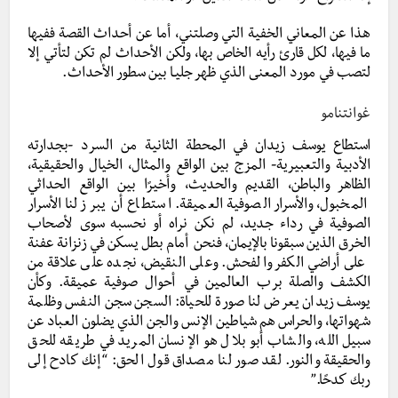
هذا عن المعاني الخفية التي وصلتني، أما عن أحداث القصة ففيها
ما فيها، لكل قارئ رأيه الخاص بها، ولكن الأحداث لم تكن لتأتي إلا
لتصب في مورد المعنى الذي ظهر جليـا بين سطور الأحداث.
غوانتنامو
استطاع يوسف زيدان في المحطة الثانية من السرد -بجدارته
الأدبية والتعبيرية- المزج بين الواقع والمثال، الخيال والحقيقية،
الظاهر والباطن، القديم والحديث، وأخيرًا بين الواقع الحداثي
المخبول، والأسرار الصوفية العميقة. استطاع أن يبرز لنا الأسرار
الصوفية في رداء جديد، لم نكن نراه أو نحسبه سوى لأصحاب
الخرق الذين سبقونا بالإيمان، فنحن أمام بطل يسكن في زنزانة عفنة
على أراضي الكفر والفحش. وعلى النقيض، نجده على علاقة من
الكشف والصلة برب العالمين في أحوال صوفية عميقة. وكأن
يوسف زيدان يعرض لنا صورة للحياة: السجن سجن النفس وظلمة
شهواتها، والحراس هم شياطين الإنس والجن الذي يضلون العباد عن
سبيل الله، والشاب أبو بلال هو الإنسان المريد في طريقه للحق
والحقيقة والنور. لقد صور لنا مصداق قول الحق: “إنك كادح إلى
ربك كدحًا.”