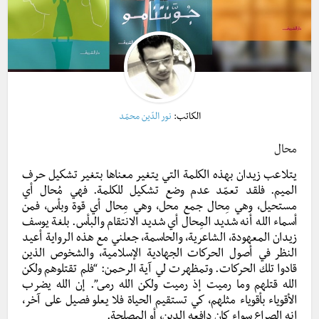
الكاتب:
نور الدّين محمّد
محال
يتلاعب زيدان بهذه الكلمة التي يتغير معناها بتغير تشكيل حرف
الميم. فلقد تعمّد عدم وضع تشكيل للكلمة. فهي مُحال أي
مستحيل، وهي مِحال جمع محل، وهي مِحال أي قوة وبأس، فمن
أسماء الله أنه شديد المِحال أي شديد الانتقام والبأس. بلغة يوسف
زيدان المعهودة، الشاعرية، والحاسمة، جعلني مع هذه الرواية أعيد
النظر في أصول الحركات الجهادية الإسلامية، والشخوص الذين
قادوا تلك الحركات. وتمظهرت لي آية الرحمن: “فلم تقتلوهم ولكن
الله قتلهم وما رميت إذ رميت ولكن الله رمى”. إن الله يضرب
الأقوياء بأقوياء مثلهم، كي تستقيم الحياة فلا يعلو فصيل على آخر،
إنه الصراع سواء كان دافعه الدين، أو المصلحة.