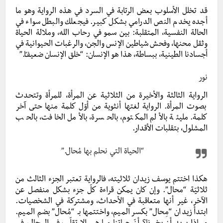
قد تخلل الأسلوب بعض الرتابة في السرد في هذه الرواية وهو ما
أجده يخدم النص الدرامي بشكل كبير. فيجعلك والبطل سواء في
الحالة النفسية، المتقلبة: بين سمو في رحاب الله، وملالة الحياة
وثقل محنها، وفحش شياطين الإنس والجن، والرغبات الحيوانية في
أجسادنا الطينية، ببساطة، هذا هو الإنسان: “خلق الإنسان ضعيفـًا.”
نور
الرواية الثالثة والأخيرة من الثلاثية عن المرأة، للمرأة وتتحدث
بصوت المرأة. الرواية لغتها أنثوية من أوّل كلمة منها حتى آخر
كلمة. مليئة بالألم المكتوم، بالحسرة، بالأمل الخافت، بالحب
المشلول، بتقلبات الأقدار.
“الحياة التي نحلم بها مُحال.”
هكذا اختتم يوسف زيدان ثلاثيته، فالرواية تعتبر الجزء الثالث من
ثلاثيّة “محال”. وإن كان يمكن قراءة كلّ جزء بشكل منفصل عن
الآخر، غير أنها متعاقبة في الأحداث، ومشتركة في الشخصيات.
ابتدأ زيدان “مِحال” بكسر الميم، واختتمها بـ “مُحال” بضم الميم.