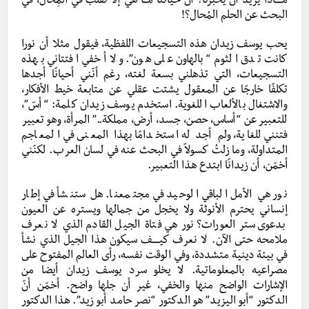
مـــــاذا يريد أن يخبرنا؟ أنّ حياتنا مـــا هي إلا تقلّب في المِحال، في
البحث عن الحلم المُحال؟!
يحب يوسف زيدان هذه التسجيعات اللفظية، فيقول مثلا أن نورا
كانت تدق الثوم “بالهاون على هون”. ولا أخفي افتتاني بهذه
التسجيعات، التي تذهلني بسعة لغته، رغم أنّني أحيانًا أجدها
تكلفًا خارجًا عن المعقول يشتت عقلي عن متابعة خيط الأفكار،
والاشتغال بالألعاب اللغوية. استخدم يوسف زيدان كلمة: “أسّ”،
للتعبير عن “أساس، حصن، جسد، أرض، مملكة..” المرأة، وهو تعبير
فتنني للغاية، ولم أجد له استخدامًا بهذا المعنى في المعاجم
المتداولة، وما زلتُ كسولاً في البحث عنه في لسان العرب. لكنّني
أخمّن، أن زيدانًا ابتدع هذا التعبير.
نور هي الأمل الباقي الوحيد في مجتمعنا. هل ستنشأ في إطار
إنساني يحترم الأنوثة ولا يخجل من جمالها ويستره عن العيون
بدعوى ستر العورات؟ نور هي فتاة الجيل القادم الذي لا نعرف
ملامحه حتى الآن. لا نعرف كيـــــف سيكون هذا الجيل الذي نشأ
في بيئة دينية متشددة، وفي الوقت نفسه، رأى العالم المفتوح على
مصراعيه بالمعلوماتية. لا يخلو سرد يوسف زيدان أيضا من
الإشارات الواضح منها والخفي، غير أن جلها واضح. أخمّن أنّ
الدكتور “أبو اليزيد” هو الدكتور “نصر حامد أبو زيد”. هذا الدكتور