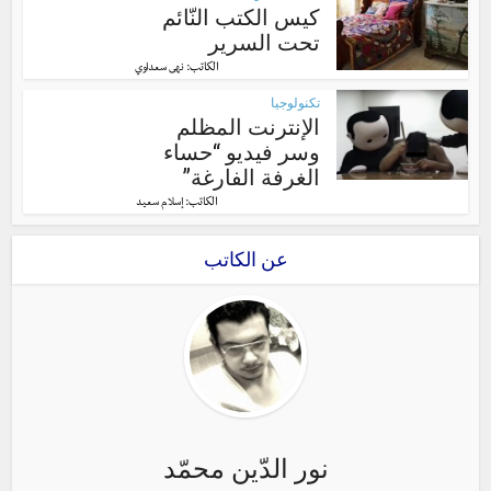
كيس الكتب النّائم
تحت السرير
الكاتب:
نهى سعداوي
تكنولوجيا
الإنترنت المظلم
وسر فيديو “حساء
الغرفة الفارغة”
الكاتب:
إسلام سعيد
عن الكاتب
نور الدّين محمّد