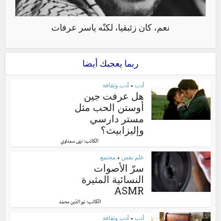
نعم، كان زئبقيا، لكنّه ياسر عرفات
ربما يعجبك أيضا
أدب
أدب وثقافة
•
هل عرفت جين
أوستن الحب مثل
مستر دارسي
وإليزابيث؟
الكاتب:
نهى سعداوي
علم نفس
مجتمع
•
سرّ الأصوات
النسائية المثيرة
ASMR
الكاتب:
نور الدّين محمّد
أدب
أدب وثقافة
•