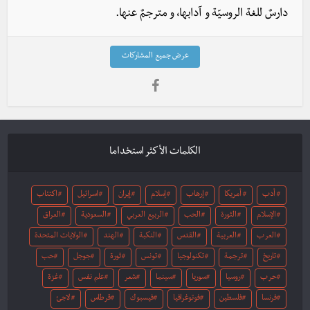
دارسٌ للغة الروسيّة و آدابها، و مترجمٌ عنها.
عرض جميع المشاركات
الكلمات الأكثر استخداما
أدب
أمريكا
إرهاب
إسلام
إيران
اسرائيل
اكتئاب
الإسلام
الثورة
الحب
الربيع العربي
السعودية
العراق
العرب
العربية
القدس
النكبة
الهند
الولايات المتحدة
تاريخ
ترجمة
تكنولوجيا
تونس
ثورة
جوجل
حب
حرب
روسيا
سوريا
سينما
شعر
علم نفس
غزة
فرنسا
فلسطين
فوتوغرافيا
فيسبوك
قرطاس
لاجئ