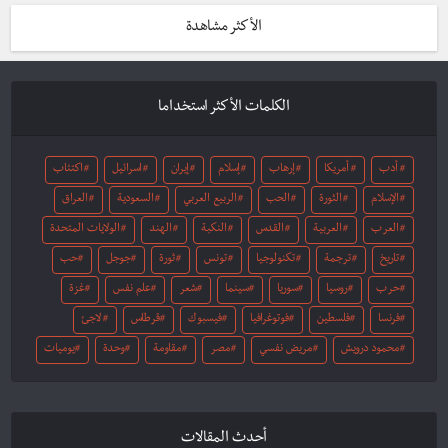
الأكثر مشاهدة
الكلمات الأكثر استخداما
أدب
أمريكا
إرهاب
إسلام
إيران
اسرائيل
اكتئاب
الإسلام
الثورة
الحب
الربيع العربي
السعودية
العراق
العرب
العربية
القدس
النكبة
الهند
الولايات المتحدة
تاريخ
ترجمة
تكنولوجيا
تونس
ثورة
جوجل
حب
حرب
روسيا
سوريا
سينما
شعر
علم نفس
غزة
فرنسا
فلسطين
فوتوغرافيا
فيسبوك
قرطاس
لاجئ
محمود درويش
مريض نفسي
مصر
مقاومة
وحدة
يوميات
أحدث المقالات