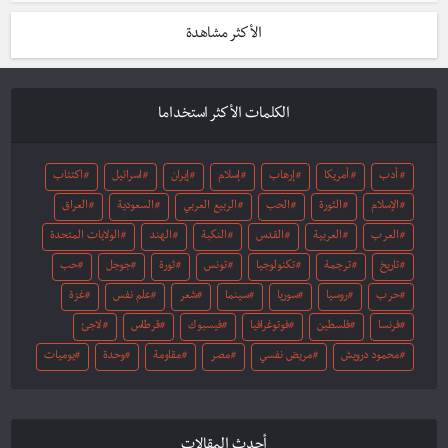
الأكثر مشاهدة
الكلمات الأكثر استخداما
أدب
أمريكا
إرهاب
إسلام
إيران
اسرائيل
اكتئاب
الإسلام
الثورة
الحب
الربيع العربي
السعودية
العراق
العرب
العربية
القدس
النكبة
الهند
الولايات المتحدة
تاريخ
ترجمة
تكنولوجيا
تونس
ثورة
جوجل
حب
حرب
روسيا
سوريا
سينما
شعر
علم نفس
غزة
فرنسا
فلسطين
فوتوغرافيا
فيسبوك
قرطاس
لاجئ
محمود درويش
مريض نفسي
مصر
مقاومة
وحدة
يوميات
أحدث المقالات