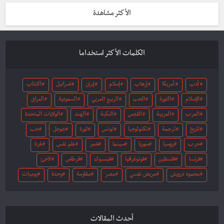
الأكثر مشاهدة
الكلمات الأكثر استخداما
أدب
أمريكا
إرهاب
إسلام
إيران
اسرائيل
اكتئاب
الإسلام
الثورة
الحب
الربيع العربي
السعودية
العراق
العرب
العربية
القدس
النكبة
الهند
الولايات المتحدة
تاريخ
ترجمة
تكنولوجيا
تونس
ثورة
جوجل
حب
حرب
روسيا
سوريا
سينما
شعر
علم نفس
غزة
فرنسا
فلسطين
فوتوغرافيا
فيسبوك
قرطاس
لاجئ
محمود درويش
مريض نفسي
مصر
مقاومة
وحدة
يوميات
أحدث المقالات