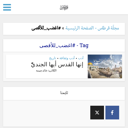
مجلّة قرطاس - الصفحة الرئيسية
»
#اغضب_للأقصى
Tag - #اغضب_للأقصى
أدب
أدب وثقافة
تاريخ
•
•
إنها القدس أيها الجنديّْ
الكاتب:
خالد جمعه
تابعنا