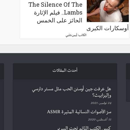
The Silence Of The
Lambs.. فيلم الإثارة
الحائز على الخمس
أوسكارات الكبرى
الكاتب:
أيمن شلبي
أحدث المقالات
هل عرفت جين أوستن الحب مثل مستر دارسي
وإليزابيث؟
24 نوفمبر، 2021
سرّ الأصوات النسائية المثيرة ASMR
11 أغسطس، 2020
كيس الكتب النّائم تحت السرير