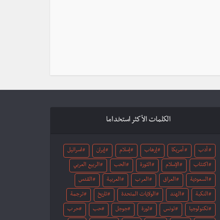
الكلمات الأكثر استخداما
أدب
أمريكا
إرهاب
إسلام
إيران
اسرائيل
اكتئاب
الإسلام
الثورة
الحب
الربيع العربي
السعودية
العراق
العرب
العربية
القدس
النكبة
الهند
الولايات المتحدة
تاريخ
ترجمة
تكنولوجيا
تونس
ثورة
جوجل
حب
حرب