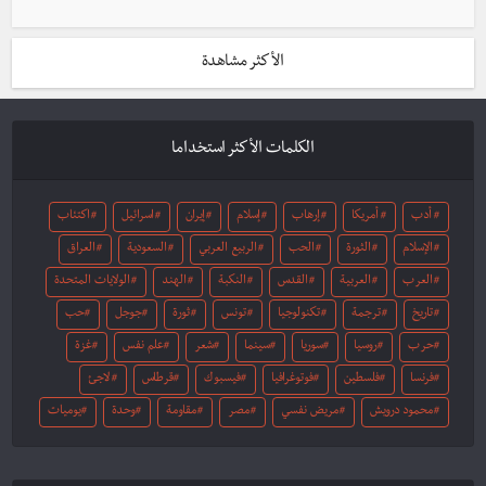
الأكثر مشاهدة
الكلمات الأكثر استخداما
أدب
أمريكا
إرهاب
إسلام
إيران
اسرائيل
اكتئاب
الإسلام
الثورة
الحب
الربيع العربي
السعودية
العراق
العرب
العربية
القدس
النكبة
الهند
الولايات المتحدة
تاريخ
ترجمة
تكنولوجيا
تونس
ثورة
جوجل
حب
حرب
روسيا
سوريا
سينما
شعر
علم نفس
غزة
فرنسا
فلسطين
فوتوغرافيا
فيسبوك
قرطاس
لاجئ
محمود درويش
مريض نفسي
مصر
مقاومة
وحدة
يوميات