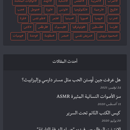
العرب
العربية
القدس
النكبة
الهند
الولايات المتحدة
تاريخ
ترجمة
تكنولوجيا
تونس
ثورة
جوجل
حب
حرب
روسيا
سوريا
سينما
شعر
علم نفس
غزة
فرنسا
فلسطين
فوتوغرافيا
فيسبوك
قرطاس
لاجئ
محمود درويش
مريض نفسي
مصر
مقاومة
وحدة
يوميات
أحدث المقالات
هل عرفت جين أوستن الحب مثل مستر دارسي وإليزابيث؟
24 نوفمبر، 2021
سرّ الأصوات النسائية المثيرة ASMR
11 أغسطس، 2020
كيس الكتب النّائم تحت السرير
20 يوليو، 2020