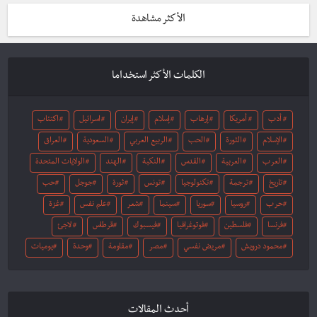
الأكثر مشاهدة
الكلمات الأكثر استخداما
أدب
أمريكا
إرهاب
إسلام
إيران
اسرائيل
اكتئاب
الإسلام
الثورة
الحب
الربيع العربي
السعودية
العراق
العرب
العربية
القدس
النكبة
الهند
الولايات المتحدة
تاريخ
ترجمة
تكنولوجيا
تونس
ثورة
جوجل
حب
حرب
روسيا
سوريا
سينما
شعر
علم نفس
غزة
فرنسا
فلسطين
فوتوغرافيا
فيسبوك
قرطاس
لاجئ
محمود درويش
مريض نفسي
مصر
مقاومة
وحدة
يوميات
أحدث المقالات