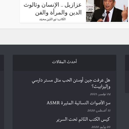
عزازيل .. الإنسان وثالوث
الدين والمرأة والفن
الكاتب:
نور الدّين محمّد
أحدث المقالات
هل عرفت جين أوستن الحب مثل مستر دارسي
وإليزابيث؟
24 نوفمبر، 2021
سرّ الأصوات النسائية المثيرة ASMR
11 أغسطس، 2020
كيس الكتب النّائم تحت السرير
20 يوليو، 2020