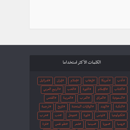
الكلمات الأكثر استخداما
أدب
أمريكا
إرهاب
إسلام
إيران
اسرائيل
اكتئاب
الإسلام
الثورة
الحب
الربيع العربي
السعودية
العراق
العرب
العربية
القدس
النكبة
الهند
الولايات المتحدة
تاريخ
ترجمة
تكنولوجيا
تونس
ثورة
جوجل
حب
حرب
روسيا
سوريا
سينما
شعر
علم نفس
غزة