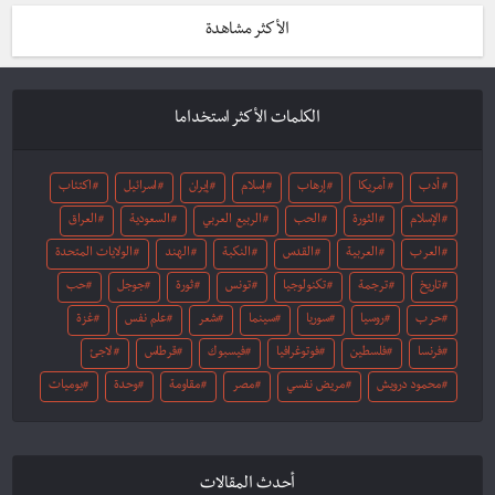
الأكثر مشاهدة
الكلمات الأكثر استخداما
أدب
أمريكا
إرهاب
إسلام
إيران
اسرائيل
اكتئاب
الإسلام
الثورة
الحب
الربيع العربي
السعودية
العراق
العرب
العربية
القدس
النكبة
الهند
الولايات المتحدة
تاريخ
ترجمة
تكنولوجيا
تونس
ثورة
جوجل
حب
حرب
روسيا
سوريا
سينما
شعر
علم نفس
غزة
فرنسا
فلسطين
فوتوغرافيا
فيسبوك
قرطاس
لاجئ
محمود درويش
مريض نفسي
مصر
مقاومة
وحدة
يوميات
أحدث المقالات