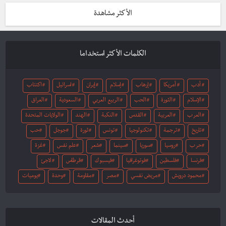
الأكثر مشاهدة
الكلمات الأكثر استخداما
أدب
أمريكا
إرهاب
إسلام
إيران
اسرائيل
اكتئاب
الإسلام
الثورة
الحب
الربيع العربي
السعودية
العراق
العرب
العربية
القدس
النكبة
الهند
الولايات المتحدة
تاريخ
ترجمة
تكنولوجيا
تونس
ثورة
جوجل
حب
حرب
روسيا
سوريا
سينما
شعر
علم نفس
غزة
فرنسا
فلسطين
فوتوغرافيا
فيسبوك
قرطاس
لاجئ
محمود درويش
مريض نفسي
مصر
مقاومة
وحدة
يوميات
أحدث المقالات