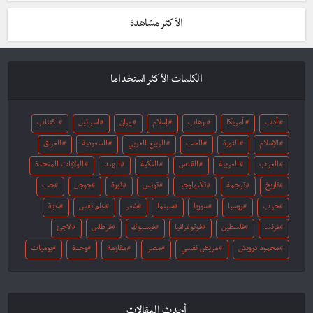
الأكثر مشاهدة
الكلمات الأكثر استخداما
أدب
أمريكا
إرهاب
إسلام
إيران
اسرائيل
اكتئاب
الإسلام
الثورة
الحب
الربيع العربي
السعودية
العراق
العرب
العربية
القدس
النكبة
الهند
الولايات المتحدة
تاريخ
ترجمة
تكنولوجيا
تونس
ثورة
جوجل
حب
حرب
روسيا
سوريا
سينما
شعر
علم نفس
غزة
فرنسا
فلسطين
فوتوغرافيا
فيسبوك
قرطاس
لاجئ
محمود درويش
مريض نفسي
مصر
مقاومة
وحدة
يوميات
أحدث المقالات