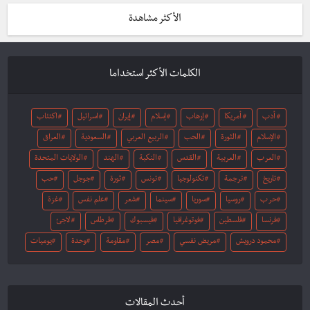
الأكثر مشاهدة
الكلمات الأكثر استخداما
أدب
أمريكا
إرهاب
إسلام
إيران
اسرائيل
اكتئاب
الإسلام
الثورة
الحب
الربيع العربي
السعودية
العراق
العرب
العربية
القدس
النكبة
الهند
الولايات المتحدة
تاريخ
ترجمة
تكنولوجيا
تونس
ثورة
جوجل
حب
حرب
روسيا
سوريا
سينما
شعر
علم نفس
غزة
فرنسا
فلسطين
فوتوغرافيا
فيسبوك
قرطاس
لاجئ
محمود درويش
مريض نفسي
مصر
مقاومة
وحدة
يوميات
أحدث المقالات