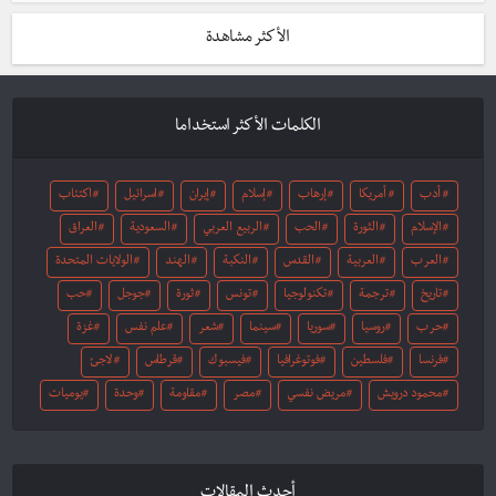
الأكثر مشاهدة
الكلمات الأكثر استخداما
أدب
أمريكا
إرهاب
إسلام
إيران
اسرائيل
اكتئاب
الإسلام
الثورة
الحب
الربيع العربي
السعودية
العراق
العرب
العربية
القدس
النكبة
الهند
الولايات المتحدة
تاريخ
ترجمة
تكنولوجيا
تونس
ثورة
جوجل
حب
حرب
روسيا
سوريا
سينما
شعر
علم نفس
غزة
فرنسا
فلسطين
فوتوغرافيا
فيسبوك
قرطاس
لاجئ
محمود درويش
مريض نفسي
مصر
مقاومة
وحدة
يوميات
أحدث المقالات