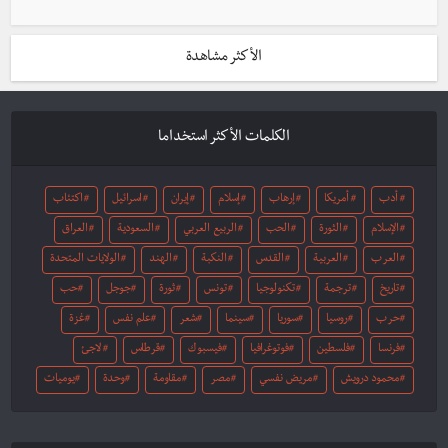
الأكثر مشاهدة
الكلمات الأكثر استخداما
أدب
أمريكا
إرهاب
إسلام
إيران
اسرائيل
اكتئاب
الإسلام
الثورة
الحب
الربيع العربي
السعودية
العراق
العرب
العربية
القدس
النكبة
الهند
الولايات المتحدة
تاريخ
ترجمة
تكنولوجيا
تونس
ثورة
جوجل
حب
حرب
روسيا
سوريا
سينما
شعر
علم نفس
غزة
فرنسا
فلسطين
فوتوغرافيا
فيسبوك
قرطاس
لاجئ
محمود درويش
مريض نفسي
مصر
مقاومة
وحدة
يوميات