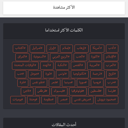
الأكثر مشاهدة
الكلمات الأكثر استخداما
أدب
أمريكا
إرهاب
إسلام
إيران
اسرائيل
اكتئاب
الإسلام
الثورة
الحب
الربيع العربي
السعودية
العراق
العرب
العربية
القدس
النكبة
الهند
الولايات المتحدة
تاريخ
ترجمة
تكنولوجيا
تونس
ثورة
جوجل
حب
حرب
روسيا
سوريا
سينما
شعر
علم نفس
غزة
فرنسا
فلسطين
فوتوغرافيا
فيسبوك
قرطاس
لاجئ
محمود درويش
مريض نفسي
مصر
مقاومة
وحدة
يوميات
أحدث المقالات