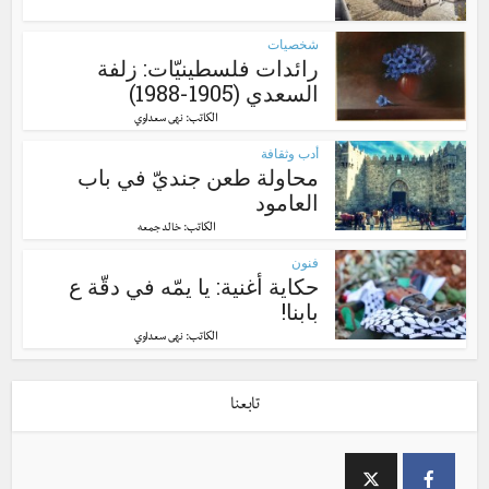
شخصيات
رائدات فلسطينيّات: زلفة
السعدي (1905-1988)
الكاتب:
نهى سعداوي
أدب وثقافة
محاولة طعن جنديّ في باب
العامود
الكاتب:
خالد جمعه
فنون
حكاية أغنية: يا يمّه في دقّة ع
بابنا!
الكاتب:
نهى سعداوي
تابعنا