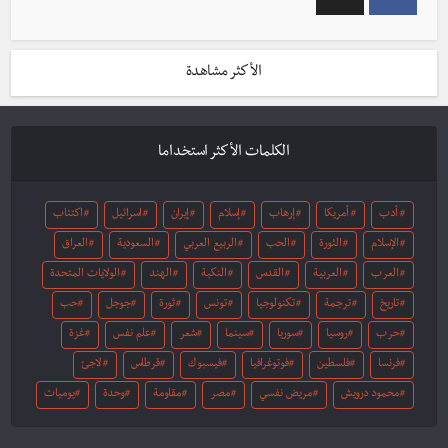
الأكثر مشاهدة
الكلمات الأكثر استخداما
أدب
أمريكا
إرهاب
إسلام
إيران
اسرائيل
اكتئاب
الإسلام
الثورة
الحب
الربيع العربي
السعودية
العراق
العرب
العربية
القدس
النكبة
الهند
الولايات المتحدة
تاريخ
ترجمة
تكنولوجيا
تونس
ثورة
جوجل
حب
حرب
روسيا
سوريا
سينما
شعر
علم نفس
غزة
فرنسا
فلسطين
فوتوغرافيا
فيسبوك
قرطاس
لاجئ
محمود درويش
مريض نفسي
مصر
مقاومة
وحدة
يوميات