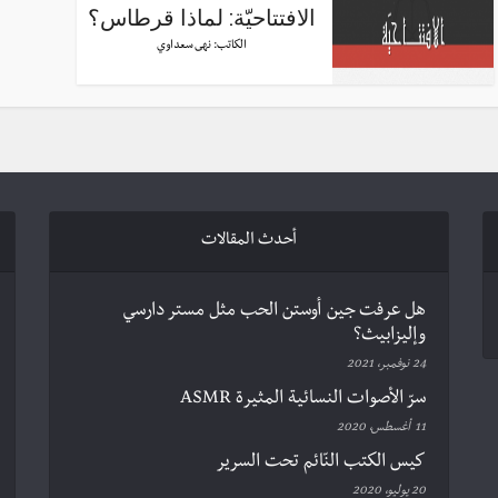
الافتتاحيّة: لماذا قرطاس؟
الكاتب:
نهى سعداوي
أحدث المقالات
هل عرفت جين أوستن الحب مثل مستر دارسي
وإليزابيث؟
24 نوفمبر، 2021
سرّ الأصوات النسائية المثيرة ASMR
11 أغسطس، 2020
كيس الكتب النّائم تحت السرير
20 يوليو، 2020