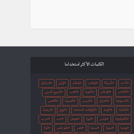
الكلمات الأكثر استخداما
أدب
أمريكا
إرهاب
إسلام
إيران
اسرائيل
اكتئاب
الإسلام
الثورة
الحب
الربيع العربي
السعودية
العراق
العرب
العربية
القدس
النكبة
الهند
الولايات المتحدة
تاريخ
ترجمة
تكنولوجيا
تونس
ثورة
جوجل
حب
حرب
روسيا
سوريا
سينما
شعر
علم نفس
غزة