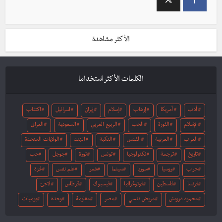
الأكثر مشاهدة
الكلمات الأكثر استخداما
أدب
أمريكا
إرهاب
إسلام
إيران
اسرائيل
اكتئاب
الإسلام
الثورة
الحب
الربيع العربي
السعودية
العراق
العرب
العربية
القدس
النكبة
الهند
الولايات المتحدة
تاريخ
ترجمة
تكنولوجيا
تونس
ثورة
جوجل
حب
حرب
روسيا
سوريا
سينما
شعر
علم نفس
غزة
فرنسا
فلسطين
فوتوغرافيا
فيسبوك
قرطاس
لاجئ
محمود درويش
مريض نفسي
مصر
مقاومة
وحدة
يوميات