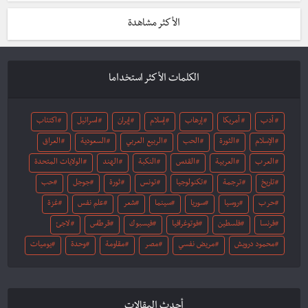
الأكثر مشاهدة
الكلمات الأكثر استخداما
أدب
أمريكا
إرهاب
إسلام
إيران
اسرائيل
اكتئاب
الإسلام
الثورة
الحب
الربيع العربي
السعودية
العراق
العرب
العربية
القدس
النكبة
الهند
الولايات المتحدة
تاريخ
ترجمة
تكنولوجيا
تونس
ثورة
جوجل
حب
حرب
روسيا
سوريا
سينما
شعر
علم نفس
غزة
فرنسا
فلسطين
فوتوغرافيا
فيسبوك
قرطاس
لاجئ
محمود درويش
مريض نفسي
مصر
مقاومة
وحدة
يوميات
أحدث المقالات