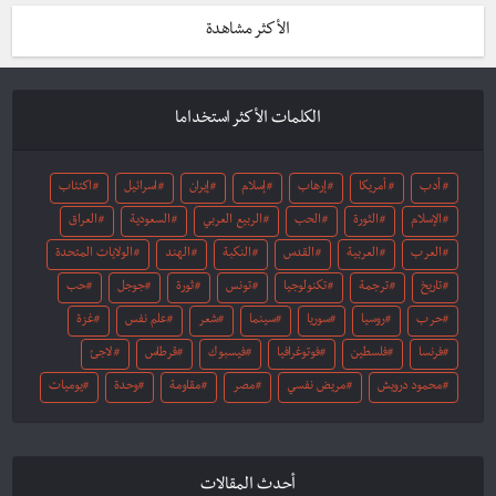
الأكثر مشاهدة
الكلمات الأكثر استخداما
أدب
أمريكا
إرهاب
إسلام
إيران
اسرائيل
اكتئاب
الإسلام
الثورة
الحب
الربيع العربي
السعودية
العراق
العرب
العربية
القدس
النكبة
الهند
الولايات المتحدة
تاريخ
ترجمة
تكنولوجيا
تونس
ثورة
جوجل
حب
حرب
روسيا
سوريا
سينما
شعر
علم نفس
غزة
فرنسا
فلسطين
فوتوغرافيا
فيسبوك
قرطاس
لاجئ
محمود درويش
مريض نفسي
مصر
مقاومة
وحدة
يوميات
أحدث المقالات