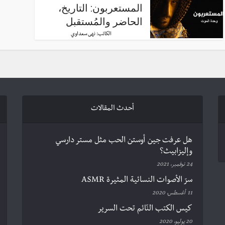
المستعربون: التاريخ،
الحاضر والمُستقبل
الكاتب:
نهى سعداوي
أحدث المقالات
هل عرفت جين أوستن الحب مثل مستر دارسي
وإليزابيث؟
24 نوفمبر، 2021
سرّ الأصوات النسائية المثيرة ASMR
11 أغسطس، 2020
كيس الكتب النّائم تحت السرير
20 يوليو، 2020