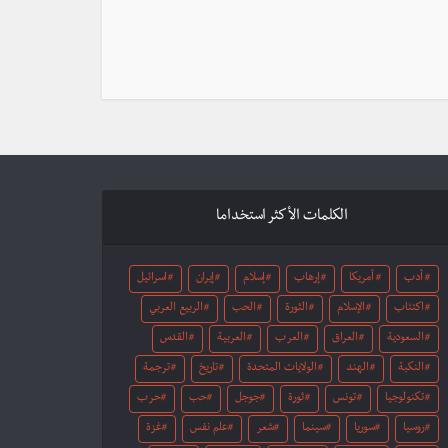
الكلمات الأكثر استخداما
أدب
أمريكا
إرهاب
إسلام
إيران
اسرائيل
اكتئاب
الإسلام
الثورة
الحب
الربيع العربي
السعودية
العراق
العرب
العربية
القدس
النكبة
الهند
الولايات المتحدة
تاريخ
ترجمة
تكنولوجيا
تونس
ثورة
جوجل
حب
حرب
روسيا
سوريا
سينما
شعر
علم نفس
غزة