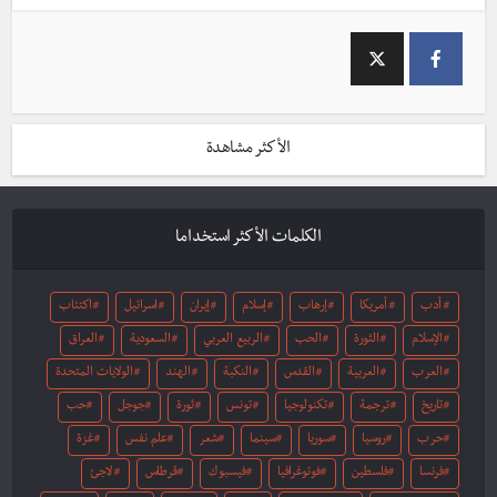
الأكثر مشاهدة
الكلمات الأكثر استخداما
أدب
أمريكا
إرهاب
إسلام
إيران
اسرائيل
اكتئاب
الإسلام
الثورة
الحب
الربيع العربي
السعودية
العراق
العرب
العربية
القدس
النكبة
الهند
الولايات المتحدة
تاريخ
ترجمة
تكنولوجيا
تونس
ثورة
جوجل
حب
حرب
روسيا
سوريا
سينما
شعر
علم نفس
غزة
فرنسا
فلسطين
فوتوغرافيا
فيسبوك
قرطاس
لاجئ