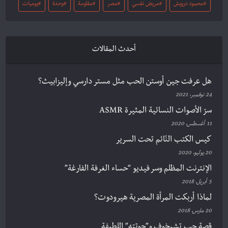
محمود درويش
مريض نفسي
مصر
مقاومة
وحدة
يوميات
أحدث المقالات
هل عرفت جين أوستن الحب مثل مستر دارسي وإليزابيث؟
24 نوفمبر، 2021
سرّ الأصوات النسائية المثيرة ASMR
11 أغسطس، 2020
كيس الكتب النّائم تحت السرير
20 يوليو، 2020
الإنترنت المظلم وسر فيديو “حساء الغرفة الفارغة”
5 أبريل، 2018
لماذا أربكت المرأة المصرية هيرودوت؟
20 مارس، 2018
قصة حب تشيخوف و”حوتته” اللطيفة