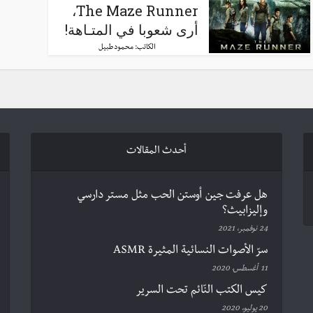
The Maze Runner،
أرى شعوبا في المتـاهة!
الكاتب:
محمود طبيل
أحدث المقالات
هل عرفت جين أوستن الحب مثل مستر دارسي
وإليزابيث؟
24 نوفمبر، 2021
سرّ الأصوات النسائية المثيرة ASMR
11 أغسطس، 2020
كيس الكتب النّائم تحت السرير
20 يوليو، 2020