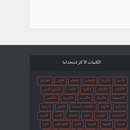
الكلمات الأكثر استخداما
أدب
أمريكا
إرهاب
إسلام
إيران
اسرائيل
اكتئاب
الإسلام
الثورة
الحب
الربيع العربي
السعودية
العراق
العرب
العربية
القدس
النكبة
الهند
الولايات المتحدة
تاريخ
ترجمة
تكنولوجيا
تونس
ثورة
جوجل
حب
حرب
روسيا
سوريا
سينما
شعر
علم نفس
غزة