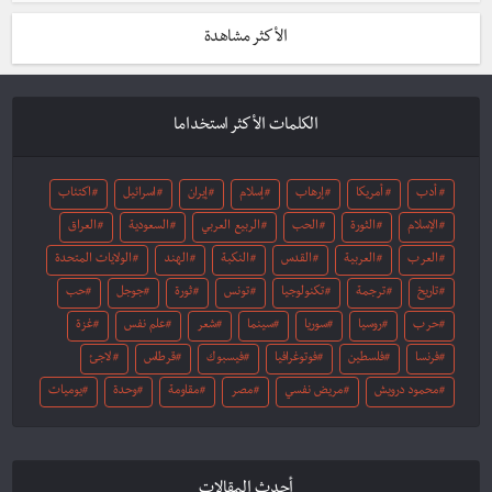
الأكثر مشاهدة
الكلمات الأكثر استخداما
أدب
أمريكا
إرهاب
إسلام
إيران
اسرائيل
اكتئاب
الإسلام
الثورة
الحب
الربيع العربي
السعودية
العراق
العرب
العربية
القدس
النكبة
الهند
الولايات المتحدة
تاريخ
ترجمة
تكنولوجيا
تونس
ثورة
جوجل
حب
حرب
روسيا
سوريا
سينما
شعر
علم نفس
غزة
فرنسا
فلسطين
فوتوغرافيا
فيسبوك
قرطاس
لاجئ
محمود درويش
مريض نفسي
مصر
مقاومة
وحدة
يوميات
أحدث المقالات