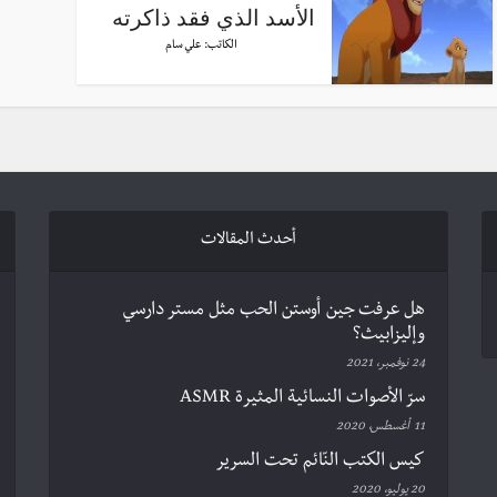
الأسد الذي فقد ذاكرته
الكاتب:
علي سام
أحدث المقالات
هل عرفت جين أوستن الحب مثل مستر دارسي
وإليزابيث؟
24 نوفمبر، 2021
سرّ الأصوات النسائية المثيرة ASMR
11 أغسطس، 2020
كيس الكتب النّائم تحت السرير
20 يوليو، 2020