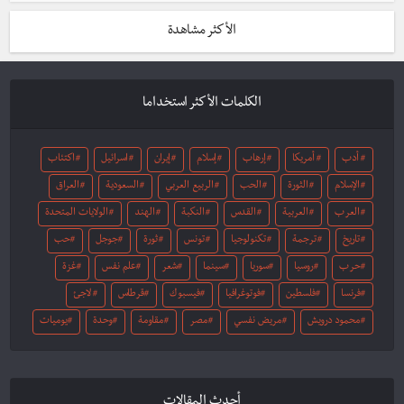
الأكثر مشاهدة
الكلمات الأكثر استخداما
أدب
أمريكا
إرهاب
إسلام
إيران
اسرائيل
اكتئاب
الإسلام
الثورة
الحب
الربيع العربي
السعودية
العراق
العرب
العربية
القدس
النكبة
الهند
الولايات المتحدة
تاريخ
ترجمة
تكنولوجيا
تونس
ثورة
جوجل
حب
حرب
روسيا
سوريا
سينما
شعر
علم نفس
غزة
فرنسا
فلسطين
فوتوغرافيا
فيسبوك
قرطاس
لاجئ
محمود درويش
مريض نفسي
مصر
مقاومة
وحدة
يوميات
أحدث المقالات