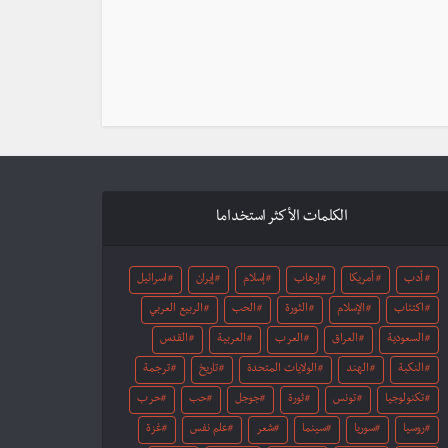
الكلمات الأكثر استخداما
أدب
أمريكا
إرهاب
إسلام
إيران
اسرائيل
اكتئاب
الإسلام
الثورة
الحب
الربيع العربي
السعودية
العراق
العرب
العربية
القدس
النكبة
الهند
الولايات المتحدة
تاريخ
ترجمة
تكنولوجيا
تونس
ثورة
جوجل
حب
حرب
روسيا
سوريا
سينما
شعر
علم نفس
غزة