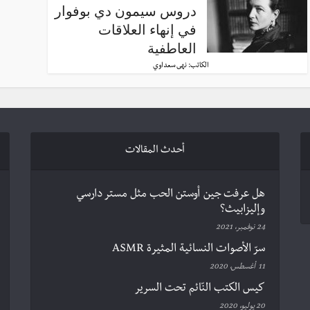
دروس سيمون دي بوفوار
في إنهاء العلاقات
العاطفية
الكاتب:
نهى سعداوي
أحدث المقالات
هل عرفت جين أوستن الحب مثل مستر دارسي
وإليزابيث؟
24 نوفمبر، 2021
سرّ الأصوات النسائية المثيرة ASMR
11 أغسطس، 2020
كيس الكتب النّائم تحت السرير
20 يوليو، 2020