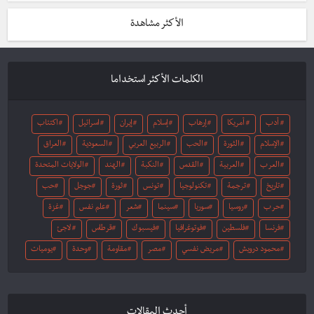
الأكثر مشاهدة
الكلمات الأكثر استخداما
أدب
أمريكا
إرهاب
إسلام
إيران
اسرائيل
اكتئاب
الإسلام
الثورة
الحب
الربيع العربي
السعودية
العراق
العرب
العربية
القدس
النكبة
الهند
الولايات المتحدة
تاريخ
ترجمة
تكنولوجيا
تونس
ثورة
جوجل
حب
حرب
روسيا
سوريا
سينما
شعر
علم نفس
غزة
فرنسا
فلسطين
فوتوغرافيا
فيسبوك
قرطاس
لاجئ
محمود درويش
مريض نفسي
مصر
مقاومة
وحدة
يوميات
أحدث المقالات