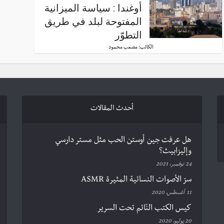
أوغندا : سياسة الميزانية
المفتوحة لبلد في طريق
التطوّر
الكاتب:
مصعب محمود
أحدث المقالات
هل عرفت جين أوستن الحب مثل مستر دارسي
وإليزابيث؟
24 نوفمبر، 2021
سرّ الأصوات النسائية المثيرة ASMR
11 أغسطس، 2020
كيس الكتب النّائم تحت السرير
20 يوليو، 2020