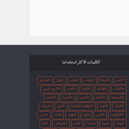
الكلمات الأكثر استخداما
أدب
أمريكا
إرهاب
إسلام
إيران
اسرائيل
اكتئاب
الإسلام
الثورة
الحب
الربيع العربي
السعودية
العراق
العرب
العربية
القدس
النكبة
الهند
الولايات المتحدة
تاريخ
ترجمة
تكنولوجيا
تونس
ثورة
جوجل
حب
حرب
روسيا
سوريا
سينما
شعر
علم نفس
غزة