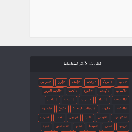
الكلمات الأكثر استخداما
أدب
أمريكا
إرهاب
إسلام
إيران
اسرائيل
اكتئاب
الإسلام
الثورة
الحب
الربيع العربي
السعودية
العراق
العرب
العربية
القدس
النكبة
الهند
الولايات المتحدة
تاريخ
ترجمة
تكنولوجيا
تونس
ثورة
جوجل
حب
حرب
روسيا
سوريا
سينما
شعر
علم نفس
غزة