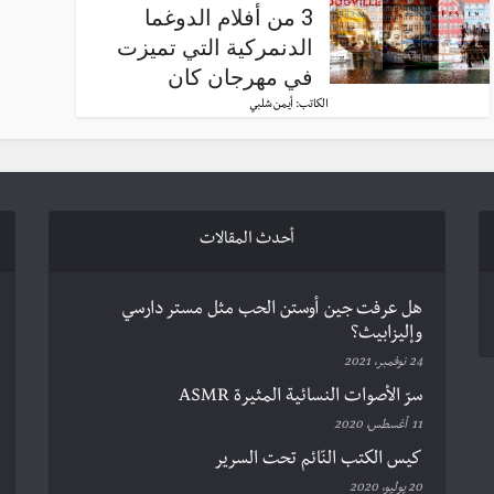
3 من أفلام الدوغما
الدنمركية التي تميزت
في مهرجان كان
الكاتب:
أيمن شلبي
أحدث المقالات
هل عرفت جين أوستن الحب مثل مستر دارسي
وإليزابيث؟
24 نوفمبر، 2021
سرّ الأصوات النسائية المثيرة ASMR
11 أغسطس، 2020
كيس الكتب النّائم تحت السرير
20 يوليو، 2020