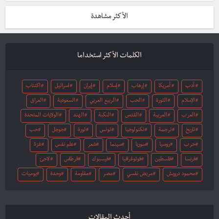
الأكثر مشاهدة
الكلمات الأكثر استخداما
أدب
أمريكا
إرهاب
إسلام
إيران
اسرائيل
اكتئاب
الإسلام
الثورة
الحب
الربيع العربي
السعودية
العراق
العرب
العربية
القدس
النكبة
الهند
الولايات المتحدة
تاريخ
ترجمة
تكنولوجيا
تونس
ثورة
جوجل
حب
حرب
روسيا
سوريا
سينما
شعر
علم نفس
غزة
فرنسا
فلسطين
فوتوغرافيا
فيسبوك
قرطاس
لاجئ
محمود درويش
مريض نفسي
مصر
مقاومة
وحدة
يوميات
أحدث المقالات