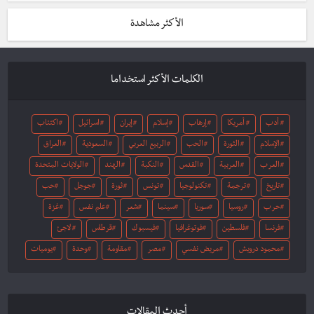
الأكثر مشاهدة
الكلمات الأكثر استخداما
أدب
أمريكا
إرهاب
إسلام
إيران
اسرائيل
اكتئاب
الإسلام
الثورة
الحب
الربيع العربي
السعودية
العراق
العرب
العربية
القدس
النكبة
الهند
الولايات المتحدة
تاريخ
ترجمة
تكنولوجيا
تونس
ثورة
جوجل
حب
حرب
روسيا
سوريا
سينما
شعر
علم نفس
غزة
فرنسا
فلسطين
فوتوغرافيا
فيسبوك
قرطاس
لاجئ
محمود درويش
مريض نفسي
مصر
مقاومة
وحدة
يوميات
أحدث المقالات