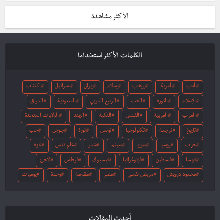
الأكثر مشاهدة
الكلمات الأكثر استخداما
أدب
أمريكا
إرهاب
إسلام
إيران
اسرائيل
اكتئاب
الإسلام
الثورة
الحب
الربيع العربي
السعودية
العراق
العرب
العربية
القدس
النكبة
الهند
الولايات المتحدة
تاريخ
ترجمة
تكنولوجيا
تونس
ثورة
جوجل
حب
حرب
روسيا
سوريا
سينما
شعر
علم نفس
غزة
فرنسا
فلسطين
فوتوغرافيا
فيسبوك
قرطاس
لاجئ
محمود درويش
مريض نفسي
مصر
مقاومة
وحدة
يوميات
أحدث المقالات