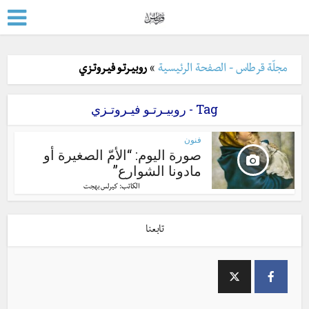
مجلّة قرطاس - الصفحة الرئيسية
»
روبيـرتـو فيـروتـزي
Tag - روبيـرتـو فيـروتـزي
فنون
صورة اليوم: “الأمّ الصغيرة أو
مادونا الشوارع”
الكاتب:
كيرلس بهجت
تابعنا