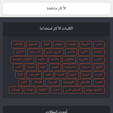
الأكثر مشاهدة
الكلمات الأكثر استخداما
أدب
أمريكا
إرهاب
إسلام
إيران
اسرائيل
اكتئاب
الإسلام
الثورة
الحب
الربيع العربي
السعودية
العراق
العرب
العربية
القدس
النكبة
الهند
الولايات المتحدة
تاريخ
ترجمة
تكنولوجيا
تونس
ثورة
جوجل
حب
حرب
روسيا
سوريا
سينما
شعر
علم نفس
غزة
فرنسا
فلسطين
فوتوغرافيا
فيسبوك
قرطاس
لاجئ
محمود درويش
مريض نفسي
مصر
مقاومة
وحدة
يوميات
أحدث المقالات