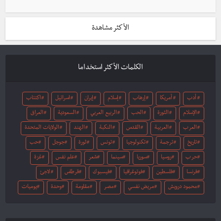
الأكثر مشاهدة
الكلمات الأكثر استخداما
أدب
أمريكا
إرهاب
إسلام
إيران
اسرائيل
اكتئاب
الإسلام
الثورة
الحب
الربيع العربي
السعودية
العراق
العرب
العربية
القدس
النكبة
الهند
الولايات المتحدة
تاريخ
ترجمة
تكنولوجيا
تونس
ثورة
جوجل
حب
حرب
روسيا
سوريا
سينما
شعر
علم نفس
غزة
فرنسا
فلسطين
فوتوغرافيا
فيسبوك
قرطاس
لاجئ
محمود درويش
مريض نفسي
مصر
مقاومة
وحدة
يوميات