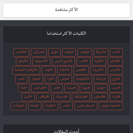
الأكثر مشاهدة
الكلمات الأكثر استخداما
أدب
أمريكا
إرهاب
إسلام
إيران
اسرائيل
اكتئاب
الإسلام
الثورة
الحب
الربيع العربي
السعودية
العراق
العرب
العربية
القدس
النكبة
الهند
الولايات المتحدة
تاريخ
ترجمة
تكنولوجيا
تونس
ثورة
جوجل
حب
حرب
روسيا
سوريا
سينما
شعر
علم نفس
غزة
فرنسا
فلسطين
فوتوغرافيا
فيسبوك
قرطاس
لاجئ
محمود درويش
مريض نفسي
مصر
مقاومة
وحدة
يوميات
أحدث المقالات