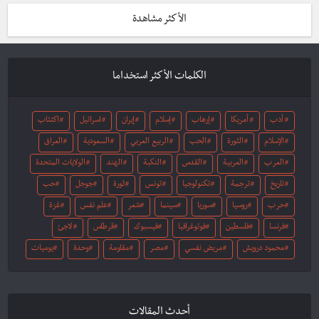
الأكثر مشاهدة
الكلمات الأكثر استخداما
أدب
أمريكا
إرهاب
إسلام
إيران
اسرائيل
اكتئاب
الإسلام
الثورة
الحب
الربيع العربي
السعودية
العراق
العرب
العربية
القدس
النكبة
الهند
الولايات المتحدة
تاريخ
ترجمة
تكنولوجيا
تونس
ثورة
جوجل
حب
حرب
روسيا
سوريا
سينما
شعر
علم نفس
غزة
فرنسا
فلسطين
فوتوغرافيا
فيسبوك
قرطاس
لاجئ
محمود درويش
مريض نفسي
مصر
مقاومة
وحدة
يوميات
أحدث المقالات