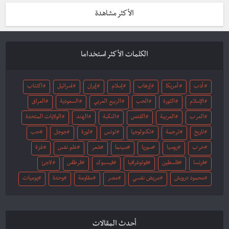
الأكثر مشاهدة
الكلمات الأكثر استخداما
أدب
أمريكا
إرهاب
إسلام
إيران
اسرائيل
اكتئاب
الإسلام
الثورة
الحب
الربيع العربي
السعودية
العراق
العرب
العربية
القدس
النكبة
الهند
الولايات المتحدة
تاريخ
ترجمة
تكنولوجيا
تونس
ثورة
جوجل
حب
حرب
روسيا
سوريا
سينما
شعر
علم نفس
غزة
فرنسا
فلسطين
فوتوغرافيا
فيسبوك
قرطاس
لاجئ
محمود درويش
مريض نفسي
مصر
مقاومة
وحدة
يوميات
أحدث المقالات