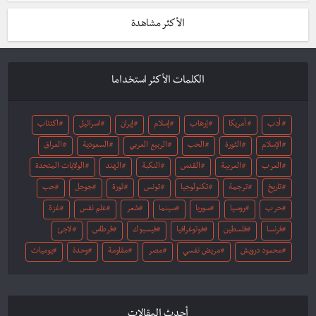
الأكثر مشاهدة
الكلمات الأكثر استخداما
أدب
أمريكا
إرهاب
إسلام
إيران
اسرائيل
اكتئاب
الإسلام
الثورة
الحب
الربيع العربي
السعودية
العراق
العرب
العربية
القدس
النكبة
الهند
الولايات المتحدة
تاريخ
ترجمة
تكنولوجيا
تونس
ثورة
جوجل
حب
حرب
روسيا
سوريا
سينما
شعر
علم نفس
غزة
فرنسا
فلسطين
فوتوغرافيا
فيسبوك
قرطاس
لاجئ
محمود درويش
مريض نفسي
مصر
مقاومة
وحدة
يوميات
أحدث المقالات