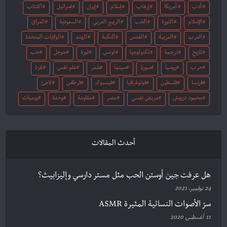
أدب
أمريكا
إرهاب
إسلام
إيران
اسرائيل
اكتئاب
الإسلام
الثورة
الحب
الربيع العربي
السعودية
العراق
العرب
العربية
القدس
النكبة
الهند
الولايات المتحدة
تاريخ
ترجمة
تكنولوجيا
تونس
ثورة
جوجل
حب
حرب
روسيا
سوريا
سينما
شعر
علم نفس
غزة
فرنسا
فلسطين
فوتوغرافيا
فيسبوك
قرطاس
لاجئ
محمود درويش
مريض نفسي
مصر
مقاومة
وحدة
يوميات
أحدث المقالات
هل عرفت جين أوستن الحب مثل مستر دارسي وإليزابيث؟
24 نوفمبر، 2021
سرّ الأصوات النسائية المثيرة ASMR
11 أغسطس، 2020