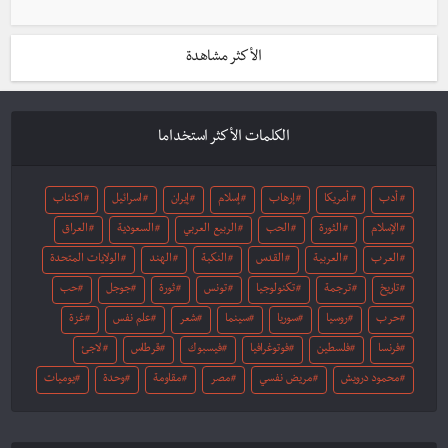
الأكثر مشاهدة
الكلمات الأكثر استخداما
أدب
أمريكا
إرهاب
إسلام
إيران
اسرائيل
اكتئاب
الإسلام
الثورة
الحب
الربيع العربي
السعودية
العراق
العرب
العربية
القدس
النكبة
الهند
الولايات المتحدة
تاريخ
ترجمة
تكنولوجيا
تونس
ثورة
جوجل
حب
حرب
روسيا
سوريا
سينما
شعر
علم نفس
غزة
فرنسا
فلسطين
فوتوغرافيا
فيسبوك
قرطاس
لاجئ
محمود درويش
مريض نفسي
مصر
مقاومة
وحدة
يوميات