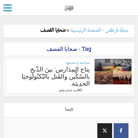
مجلّة قرطاس - الصفحة الرئيسية
»
ضحايا القصف
Tag - ضحايا القصف
سياسة و مجتمع
نِتاج المدَارس: بينَ الذّبحِ
بالسّكِّين والقَتل بالتّكنُولوجيَا
الحدِيثة.
الكاتب:
حسام ملحم
تابعنا