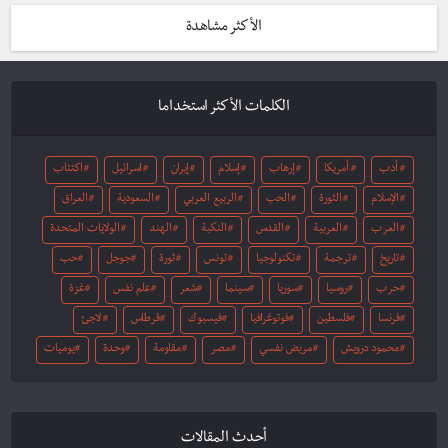
الأكثر مشاهدة
الكلمات الأكثر استخداما
أدب
أمريكا
إرهاب
إسلام
إيران
اسرائيل
اكتئاب
الإسلام
الثورة
الحب
الربيع العربي
السعودية
العراق
العرب
العربية
القدس
النكبة
الهند
الولايات المتحدة
تاريخ
ترجمة
تكنولوجيا
تونس
ثورة
جوجل
حب
حرب
روسيا
سوريا
سينما
شعر
علم نفس
غزة
فرنسا
فلسطين
فوتوغرافيا
فيسبوك
قرطاس
لاجئ
محمود درويش
مريض نفسي
مصر
مقاومة
وحدة
يوميات
أحدث المقالات